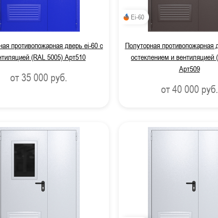
Ei-60
ая противопожарная дверь ei-60 с
Полуторная противопожарная д
нтиляцией (RAL 5005) Арт510
остеклением и вентиляцией 
Арт509
от 35 000
руб.
от 40 000
руб.