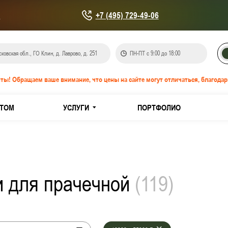
u
+7 (495) 729-49-06
ковская обл., ГО Клин, д. Лаврово, д. 251
ПН-ПТ с 9:00 до 18:00
ты! Обращаем ваше внимание, что цены на сайте могут отличаться, благодар
ТОМ
УСЛУГИ
ПОРТФОЛИО
онепроницаемые EIS-60
IW-60
и для прачечной
(
119
)
кованной стали
з нержавеющей стали