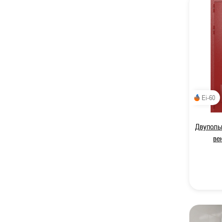
Ei-60
Двупольн
ве