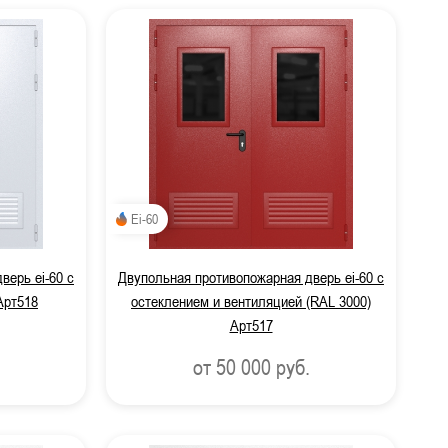
Ei-60
верь ei-60 с
Двупольная противопожарная дверь ei-60 с
Арт518
остеклением и вентиляцией (RAL 3000)
Арт517
от 50 000
руб.