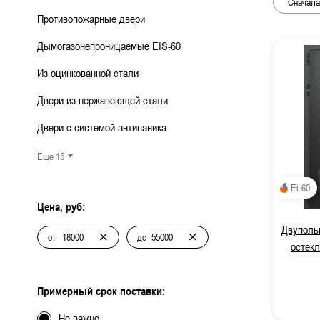
ДВЕРИ СПЕЦНАЗНАЧЕНИЯ
Двери с 
Противопожарные двери
Дымогазонепроницаемые EIS-60
Двери с
МЕТАЛЛИЧЕСКИЕ ЛЮКИ
Из оцинкованной стали
Одноств
Двери из нержавеющей стали
МЕТАЛЛИЧЕСКИЕ ВОРОТА
Двуство
Двери с системой антипаника
МЕТАЛЛИЧЕСКИЕ ИЗДЕЛИЯ
Глухие 
Еще 15
Остекле
РЕНТГЕНОЗАЩИТНЫЕ
Ei-60
ИЗДЕЛИЯ
Цена, руб:
Противо
Двупольн
от
до
Для мед
остекл
С автом
Примерный срок поставки:
Не важно