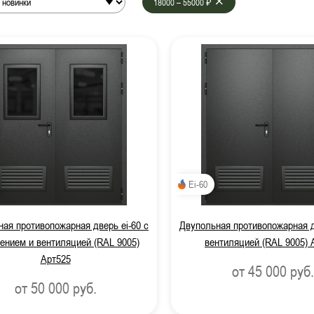
18000 – 55000 ₽
системой антипаника
 вентиляцией
от
до
Фото наших
орчатые противопожарные двери
рчатые противопожарные двери
противопожарные двери
нные противопожарные двери
Ei-60
пожарные двери с МДФ-панелями
ая противопожарная дверь ei-60 с
Двупольная противопожарная д
ицинских учреждений
ением и вентиляцией (RAL 9005)
вентиляцией (RAL 9005) 
Арт525
от 45 000
руб.
атическим выпадающим порогом
от 50 000
руб.