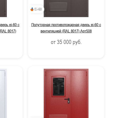
Ei-60
верь ei-60 с
Полуторная противопожарная дверь ei-60 с
(RAL 8017)
вентиляцией (RAL 8017) Арт508
от 35 000
руб.