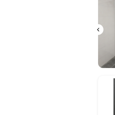
цену
цену