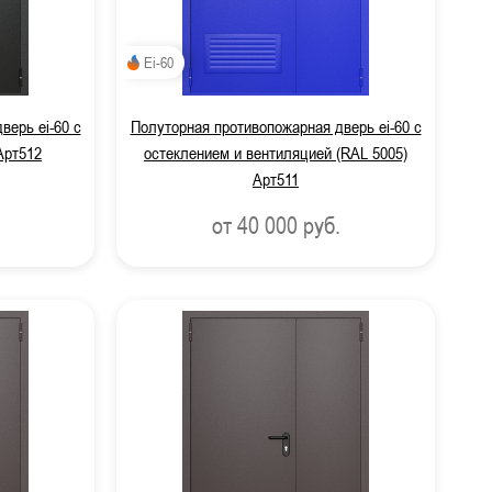
Ei-60
верь ei-60 с
Полуторная противопожарная дверь ei-60 с
Арт512
остеклением и вентиляцией (RAL 5005)
Арт511
от 40 000
руб.