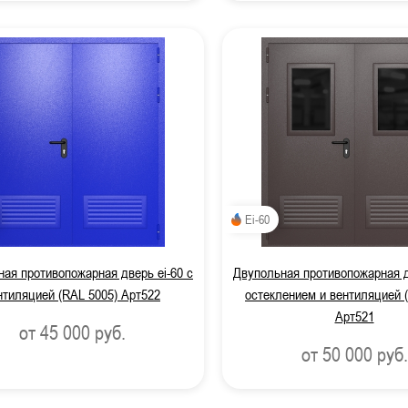
Ei-60
ая противопожарная дверь ei-60 с
Двупольная противопожарная д
нтиляцией (RAL 5005) Арт522
остеклением и вентиляцией 
Арт521
от 45 000
руб.
от 50 000
руб.