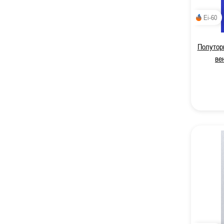
Ei-60
Полуторн
ве