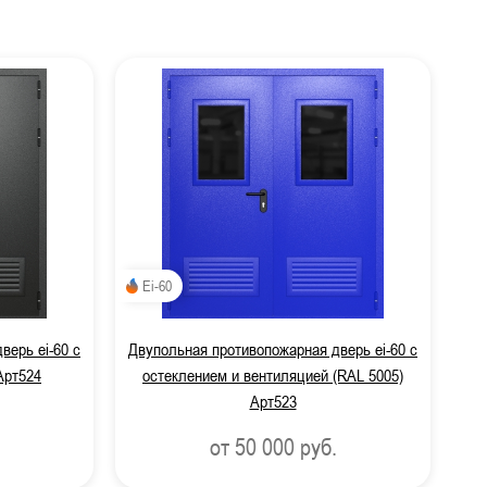
 работ
Ei-60
верь ei-60 с
Двупольная противопожарная дверь ei-60 с
Арт524
остеклением и вентиляцией (RAL 5005)
Арт523
от 50 000
руб.