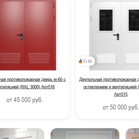
Ei-60
ая противопожарная дверь ei-60 с
Двупольная противопожарная д
нтиляцией (RAL 3000) Арт516
остеклением и вентиляцией 
Арт515
от 45 000
руб.
от 50 000
руб.