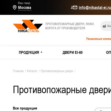
Ваш город:
Москва
info@nikastal-ei.r
ПРОТИВОПОЖАРНЫЕ ДВЕРИ, ЛЮКИ,
Мос
ВОРОТА ОТ ПРОИЗВОДИТЕЛЯ
Уважаемые клиен
ПРОДУКЦИЯ
ДВЕРИ EI-60
ОП
МЕТАЛЛИЧЕСКИЕ ДВЕРИ
Дымогаз
Главная
/
Каталог
/
Противопожарные двери
/
Двери E
Противопожарные двер
ПРОТИВОПОЖАРНЫЕ ДВЕРИ
Из оцин
ТЕХНИЧЕСКИЕ ДВЕРИ
Двери и
Вся продукция