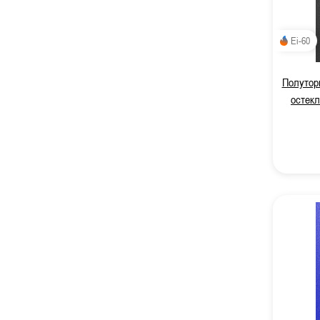
Ei-60
Полуторн
остекл