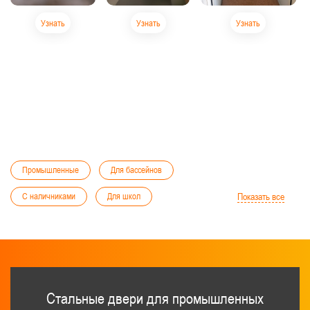
Узнать
Узнать
Узнать
Промышленные
Для бассейнов
С наличниками
Для школ
Показать все
Для библиотек
Для бизнес-центров
С хромированной ручкой
Для кабельного тоннеля
Тамбурные двери
Стальные двери для промышленных
Промышленные
Для бани и сауны