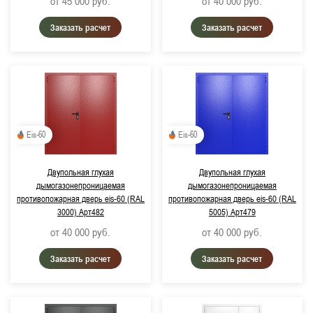
от 45 000
руб.
от 40 000
руб.
RAL 5010, Горечавково-синий
Заказать расчет
Заказать расчет
RAL 5005, Сигнальный синий
RAL 1015, Светлая слоновая кость
Eis-60
Eis-60
Двупольная глухая
Двупольная глухая
дымогазонепроницаемая
дымогазонепроницаемая
противопожарная дверь eis-60 (RAL
противопожарная дверь eis-60 (RAL
3000) Арт482
5005) Арт479
от 40 000
руб.
от 40 000
руб.
Заказать расчет
Заказать расчет