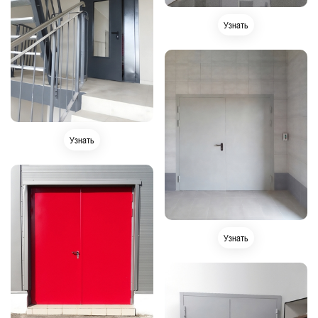
Для баров, ресторанов и кафе
Узнать
Для салонов красоты и парикмахерских
Для детского сада
Для лаборатории
Стандартные металлические
Для гостиниц
Для насосной станции
С замком
Узнать
С доводчиком
Для многоквартирных жилых домов
С отделкой
Для прачечной
Для АЗС
С нажимной ручкой
С двумя замками
Узнать
Для спортивных и тренажерных залов
Для муниципальных зданий
Для тамбур-шлюзов