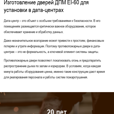
Изготовление дверей ДПМ EI-60 для
установки в дата-центрах
Для санузлов
Глухие однопольные
Элит-класса
Металлические двери
Дата-центр – это объект с особыми требованиями к безопасности. В его
помещениях размещается критически важное оборудование, которое
Одностворчатые противопожарные двери
обеспечивает хранение и обработку данных.
Двустворчатые противопожарные двери
Даже незначительное возгорание может привести к простоям, финансовым
потерям и утрате информации. Поэтому противопожарные двери в дата-
Глухие противопожарные двери
центрах – это не формальность, а ключевой элемент системы защиты.
Для технических помещений
Противопожарные двери позволяют локализовать огонь и предотвратить
распространение дыма по залам и коридорам. В условиях, когда каждая
Для переходных балконов
минута работы оборудования ценна, именно такие конструкции дают время
С толщиной стали 2 мм
для реагирования персонала и работы систем пожаротушения.
Однопольные со стеклом
Для коридоров
Для образовательных зданий и учреждений
Для лестничных клеток
В квартиру
20 лет