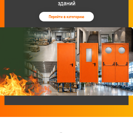
зданий
Двупольные со стеклом
Синего цвета
Перейти в категорию
Белые
С кодовым замком
Двери с системой антипаника
Для медицинских учреждений
С притвором
Двери EIW-60
Глухие двупольные
Дымогазонепроницаемые EIS-60
Двери из нержавеющей стали
В подъезд
Остекленные противопожарные двери
Для столовой и пищеблока
Из оцинкованной стали
Для лифтовых холлов
Для котельной и бойлерной
Без порога