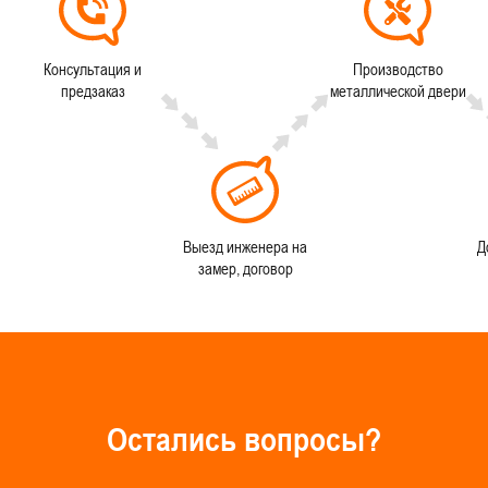
Консультация и
Производство
предзаказ
металлической двери
Выезд инженера на
Д
замер, договор
О
с
т
а
л
и
с
ь
в
о
п
р
о
с
ы
?