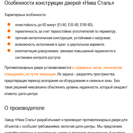
Особенности конструкции дверей «Ника Сталь»
Характерные особенности:
огнестойкость до 60 минут (EI-60, EIS-60, EIW-60);
герметичность за счет термостойких уплотнителей по периметру;
прочная металлическая конструкция, устойчивая к нагрузкам;
возможность исполнения в одно- и двупольном варианте;
комплектация доводчиками, замками повышенной надежности и
системами контроля доступа.
Противопожарные двери устанавливаются
в серверных залах
,
технических
помещениях
,
на путях эвакуации
. Их задача – разделять пространства,
предотвращая переход возгорания на оборудование и смежные зоны. Без
таких решений невозможно обеспечить уровень надежности, который ожидают
клиенты дата-центра.
О производителе
Завод «Ника Сталь» разрабатывает и производит противопожарные двери для
объектов с особыми требованиями, включая дата-центры. Мы предлагаем
сертифицированные конструкции, которые проходят двухуровневый контроль