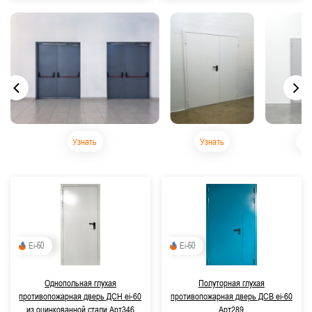
Узнать
Узнать
Узн
Ei-60
Ei-60
Однопольная глухая
Полуторная глухая
противопожарная дверь ДСН ei-60
противопожарная дверь ДСВ ei-60
из оцинкованной стали Арт346
Арт289