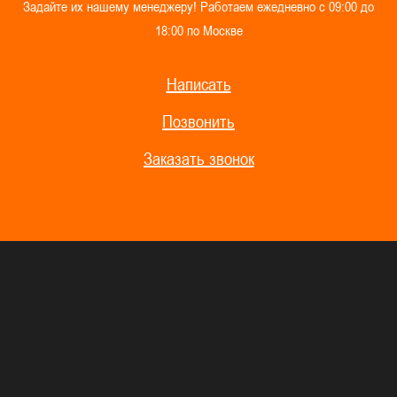
З
а
д
а
й
т
е
и
х
н
а
ш
е
м
у
м
е
н
е
д
ж
е
р
у
!
Р
а
б
о
т
а
е
м
е
ж
е
д
н
е
в
н
о
с
0
9
:
0
0
д
о
1
8
:
0
0
п
о
М
о
с
к
в
е
Написать
Позвонить
Заказать звонок