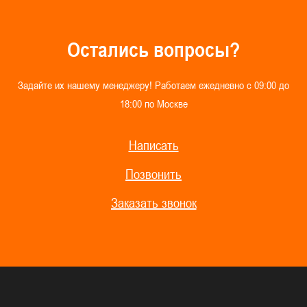
О
с
т
а
л
и
с
ь
в
о
п
р
о
с
ы
?
З
а
д
а
й
т
е
и
х
н
а
ш
е
м
у
м
е
н
е
д
ж
е
р
у
!
Р
а
б
о
т
а
е
м
е
ж
е
д
н
е
в
н
о
с
0
9
:
0
0
д
о
1
8
:
0
0
п
о
М
о
с
к
в
е
Написать
Позвонить
Заказать звонок