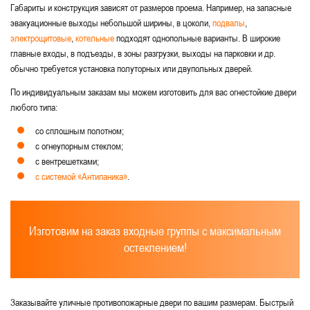
Габариты и конструкция зависят от размеров проема. Например, на запасные
эвакуационные выходы небольшой ширины, в цоколи,
подвалы
,
электрощитовые
,
котельные
подходят однопольные варианты. В широкие
главные входы, в подъезды, в зоны разгрузки, выходы на парковки и др.
обычно требуется установка полуторных или двупольных дверей.
По индивидуальным заказам мы можем изготовить для вас огнестойкие двери
любого типа:
со сплошным полотном;
с огнеупорным стеклом;
с вентрешетками;
с системой «Антипаника»
.
Изготовим на заказ входные группы с максимальным
остеклением!
Заказывайте уличные противопожарные двери по вашим размерам. Быстрый