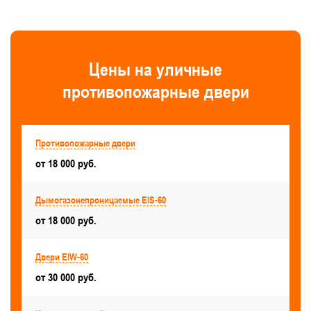
Двустворчатые противопожарные двери
Глухие противопожарные двери
Для технических помещений
Цены на уличные
Для переходных балконов
противопожарные двери
С толщиной стали 2 мм
Однопольные со стеклом
Для коридоров
Противопожарные двери
Для образовательных зданий и учреждений
от 18 000 руб.
Для лестничных клеток
В квартиру
Дымогазонепроницаемые EIS-60
Для комнат уборочного инвентаря
от 18 000 руб.
Для предприятий
Для электрощитовой
Двери EIW-60
Для офиса
С порошковым напылением
от 30 000 руб.
Для МГН
С порогом