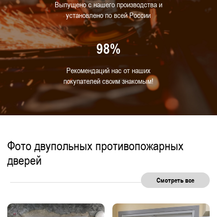
С отделкой
С квадратным стеклом
Выпущено с нашего производства и
установлено по всей России
Для прачечной
Для АЗС
С нажимной ручкой
С двумя замками
98%
Высокие
Рекомендаций нас от наших
Для спортивных и тренажерных залов
покупателей своим знакомым!
Для муниципальных зданий
Для тамбур-шлюзов
С глазком
Фото двупольных противопожарных
дверей
Смотреть все