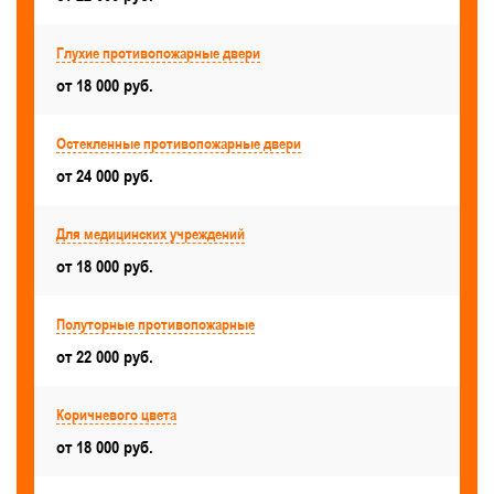
С размерами — 900x1800, 900x1900, 900x2000, 900x2100
Глухие противопожарные двери
Большие
Для ангара
от 18 000 руб.
Для мест общего пользования
Остекленные противопожарные двери
Антивандальные
Для кинотеатров и театров
от 24 000 руб.
Для общежитий
Для автостоянок и паркинга
С защелкой
С боковыми вставками
Для медицинских учреждений
от 18 000 руб.
Для храма и церкви
Для музеев и выставочных залов
Левые
Полуторные противопожарные
от 22 000 руб.
Стандартные
Готовые
Утепленные
С автоматическим выпадающим порогом
Коричневого цвета
Межкомнатные
от 18 000 руб.
Полуторные противопожарные