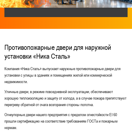
Дымогазонепроницаемые EIS-60
Двери из нержавеющей стали
В подъезд
Остекленные противопожарные двери
Для столовой и пищеблока
Противопожарные двери для наружной
установки «Ника Сталь»
Из оцинкованной стали
Для лифтовых холлов
Компания «Ника Сталь» выпускает наружные противопожарные двери для
установки с улицы в зданиях и помещениях жилой или коммерческой
Для котельной и бойлерной
Нестандартные
недвижимости.
Без порога
Для санузлов
Уличные двери, в режиме повседневной эксплуатации, обеспечивают
хорошую теплоизоляцию и защиту от холода, а в случае пожара препятствуют
Глухие однопольные
Двери с вентиляцией
перегреву обратной от очага возгорания стороны полотна.
Элит-класса
Металлические двери
Огнеупорные двери нашего предприятия с пределом огнестойкости EI 60
прошли сертификацию на соответствие требованиям ГОСТа и пожарным
Одностворчатые противопожарные двери
нормам.