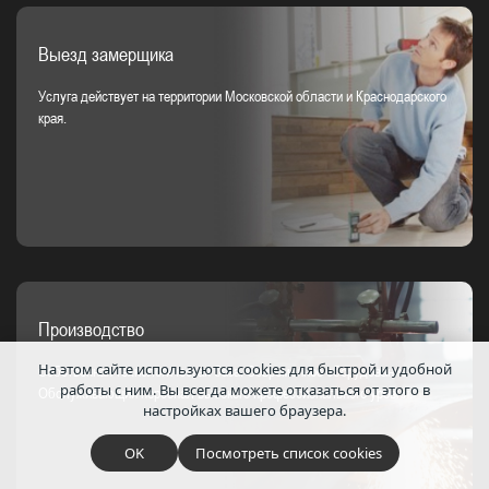
Выезд замерщика
Услуга действует на территории Московской области и Краснодарского
края.
Производство
На этом сайте используются cookies для быстрой и удобной
Собственная технологическая база. Современное оборудование.
работы с ним.
Вы всегда можете отказаться от этого в
Обслуживающий персонал высокого профессионального уровня.
настройках вашего браузера.
OK
Посмотреть список cookies