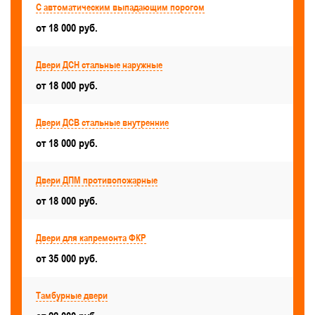
С автоматическим выпадающим порогом
В кладовое помещение
от 18 000 руб.
В машинное отделение лифта, в шахту лифта
Двери ДСН стальные наружные
Для коммерческих объектов
Серые
от 18 000 руб.
С армированным стеклопакетом
Двери ДСВ стальные внутренние
Для дата-центров
С остеклением более 50%
от 18 000 руб.
Красивые
В частный дом и коттедж
Для аккумуляторной
Двери ДПМ противопожарные
Для путей эвакуации
от 18 000 руб.
Для производственных зданий и помещений
Черного цвета
Красного цвета
Двери для капремонта ФКР
от 35 000 руб.
Правые
Двери ДСВ стальные внутренние
Двери ДПМ противопожарные
Тамбурные двери
Двери ДСН стальные наружные