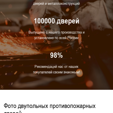
дверей и металлоконструкций
С замком
С доводчиком
100000 дверей
Для многоквартирных жилых домов
С отделкой
С квадратным стеклом
Выпущено с нашего производства и
установлено по всей России
Для прачечной
Для АЗС
С нажимной ручкой
С двумя замками
98%
Высокие
Рекомендаций нас от наших
Для спортивных и тренажерных залов
покупателей своим знакомым!
Для муниципальных зданий
Для тамбур-шлюзов
С глазком
Фото двупольных противопожарных