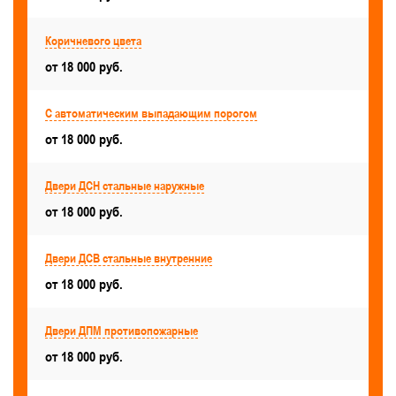
Утепленные
Коричневого цвета
С автоматическим выпадающим порогом
от 18 000 руб.
Межкомнатные
С автоматическим выпадающим порогом
Полуторные противопожарные
от 18 000 руб.
В кладовое помещение
В машинное отделение лифта, в шахту лифта
Двери ДСН стальные наружные
от 18 000 руб.
Для коммерческих объектов
Серые
С армированным стеклопакетом
Двери ДСВ стальные внутренние
от 18 000 руб.
Для дата-центров
С остеклением более 50%
Красивые
В частный дом и коттедж
Двери ДПМ противопожарные
Для аккумуляторной
Для путей эвакуации
от 18 000 руб.
Для производственных зданий и помещений