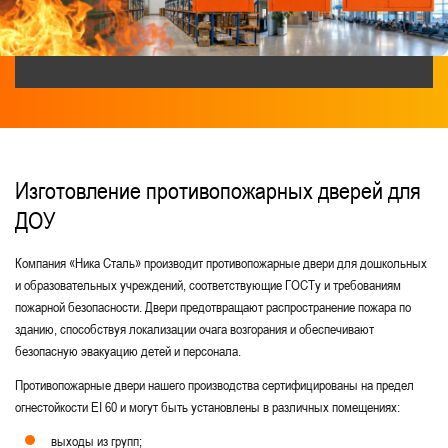
Для медицинских учреждений
С притвором
Двери EIW-60
Глухие двупольные
Дымогазонепроницаемые EIS-60
Двери из нержавеющей стали
В подъезд
Остекленные противопожарные двери
Изготовление противопожарных дверей для
ДОУ
Для столовой и пищеблока
Из оцинкованной стали
Компания «Ника Сталь» производит противопожарные двери для дошкольных
и образовательных учреждений, соответствующие ГОСТу и требованиям
Для лифтовых холлов
пожарной безопасности. Двери предотвращают распространение пожара по
зданию, способствуя локализации очага возгорания и обеспечивают
Для котельной и бойлерной
Нестандартные
безопасную эвакуацию детей и персонала.
Без порога
Для санузлов
Противопожарные двери нашего производства сертифицированы на предел
Глухие однопольные
Двери с вентиляцией
огнестойкости EI 60 и могут быть установлены в различных помещениях:
выходы из групп;
Элит-класса
Металлические двери