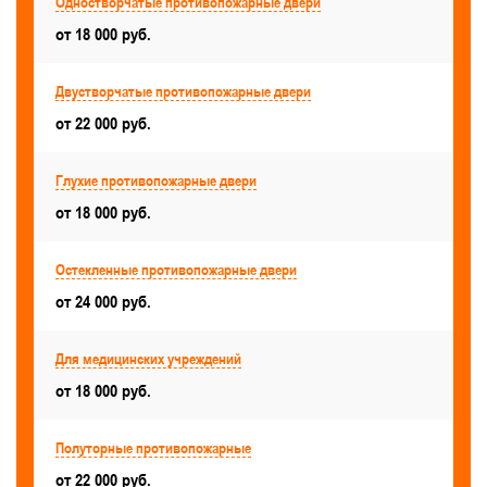
Одностворчатые противопожарные двери
Для складских помещений
Для серверной
от 18 000 руб.
Для общественных зданий
Двустворчатые противопожарные двери
С размерами — 900x1800, 900x1900, 900x2000, 900x2100
от 22 000 руб.
Противопожарные двери с МДФ-панелями
Большие
Для ангара
Глухие противопожарные двери
от 18 000 руб.
Для мест общего пользования
Антивандальные
Для кинотеатров и театров
Остекленные противопожарные двери
от 24 000 руб.
Для общежитий
Для автостоянок и паркинга
С защелкой
С боковыми вставками
Для медицинских учреждений
Для храма и церкви
от 18 000 руб.
Для музеев и выставочных залов
Левые
Полуторные противопожарные
Стандартные
Уличные
Готовые
от 22 000 руб.