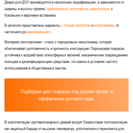
Двери для ДОУ производятся в нескольких модификациях, в зависимости от
ширины и высоты проема:
однопольные
,
полуторные
,
двупольные
, с
боковыми и верхними вставками.
В каталоге представлены варианты
с глухим полотном
и
остеклением
, от
частичного до
максимального
.
Материал изготовления – сталь с порошковым напылением, которая
обеспечивает долговечность и прочность конструкции. Порошковая покраска
устойчива к воздействию атмосферных явлений, механическим повреждениям,
моющим и дезинфицирующим средствам, что важно в условиях частого
использования в общественных местах.
Подберем цвет покраски под дизайн-проект и
оформление детского сада.
В комплектацию противопожарных дверей входят базальтовая теплоизоляция
как защитный барьер от высоких температур, уплотнители и термолента для