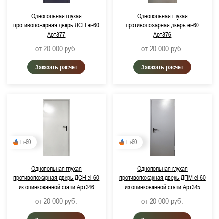
Однопольная глухая
Однопольная глухая
Примерный срок поставки:
противопожарная дверь ДСН ei-60
противопожарная дверь ei-60
Арт377
Арт376
Не важно
от 20 000
руб.
от 20 000
руб.
до 3 дней
Заказать расчет
Заказать расчет
Цвет изделия:
RAL 7035, Светло-серый
RAL 9016, Транспортный белый
RAL 9006, Бело-алюминиевый (металлик)
Ei-60
Ei-60
RAL 9007, Серо-алюминиевый (металлик)
Однопольная глухая
Однопольная глухая
RAL 7024, Графитово-серый
противопожарная дверь ДСН ei-60
противопожарная дверь ДПМ ei-60
из оцинкованной стали Арт346
из оцинкованной стали Арт345
RAL 8017, Шоколадно-коричневый
от 20 000
руб.
от 20 000
руб.
RAL 5005, Сигнальный синий