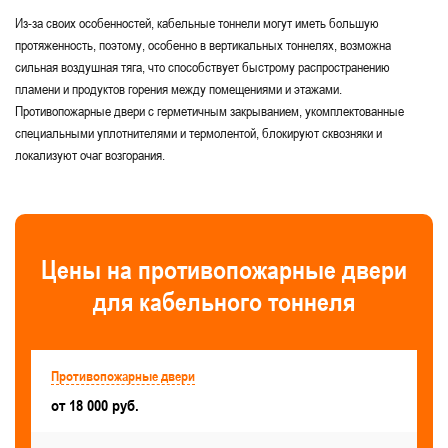
Из-за своих особенностей, кабельные тоннели могут иметь большую
Для офиса
С порошковым напылением
протяженность, поэтому, особенно в вертикальных тоннелях, возможна
С порогом
сильная воздушная тяга, что способствует быстрому распространению
пламени и продуктов горения между помещениями и этажами.
Для незадымляемых лестничных клеток
Противопожарные двери с герметичным закрыванием, укомплектованные
специальными уплотнителями и термолентой, блокируют сквозняки и
Для подсобных помещений
локализуют очаг возгорания.
Для компрессорной станции
Для диспетчерских и охранных помещений
С размерами — 800x1800, 800x1900, 800x2000, 800x2100
Цены на противопожарные двери
Для выхода на кровлю
для кабельного тоннеля
Для торговых центров и магазинов
Для мусорокамеры
Для ЦТП, ИТП
Противопожарные двери
от 18 000 руб.
Для складских помещений
Для серверной
Для общественных зданий