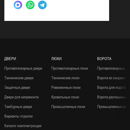
ДВЕРИ
ЛЮКИ
ВОРОТА
Противопожарные двери
Противопожарные люки
Противопожарные во
Технические двери
Технические люки
Ворота из сэндвич-п
Защитные двери
Ревизионные люки
Ворота для подстанц
Двери для капремонта
Кровельные люки
Ворота распашные
Тамбурные двери
Промышленные люки
Промышленные воро
Варианты отделки
Каталог комплектующих