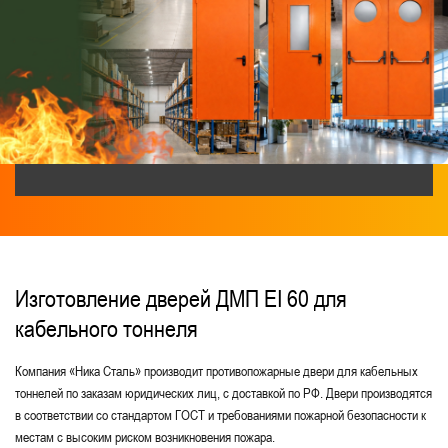
Из оцинкованной стали
Для котельной и бойлерной
Нестандартные
Без порога
Для санузлов
Глухие однопольные
Металлические двери
Одностворчатые противопожарные двери
Глухие противопожарные двери
Для технических помещений
Для переходных балконов
Изготовление дверей ДМП EI 60 для
кабельного тоннеля
С толщиной стали 2 мм
Для коридоров
Для образовательных зданий и учреждений
Компания «Ника Сталь» производит противопожарные двери для кабельных
тоннелей по заказам юридических лиц, с доставкой по РФ. Двери производятся
В квартиру
Для комнат уборочного инвентаря
в соответствии со стандартом ГОСТ и требованиями пожарной безопасности к
местам с высоким риском возникновения пожара.
Для предприятий
Для электрощитовой