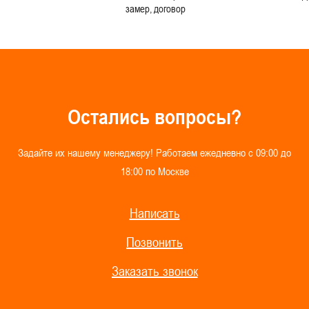
замер, договор
О
с
т
а
л
и
с
ь
в
о
п
р
о
с
ы
?
З
а
д
а
й
т
е
и
х
н
а
ш
е
м
у
м
е
н
е
д
ж
е
р
у
!
Р
а
б
о
т
а
е
м
е
ж
е
д
н
е
в
н
о
с
0
9
:
0
0
д
о
1
8
:
0
0
п
о
М
о
с
к
в
е
Написать
Позвонить
Заказать звонок