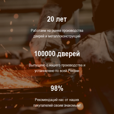
Стандартные металлические
Для гостиниц
Для гаража
Для насосной станции
20 лет
С замком
С доводчиком
Работаем на рынке производства
Для многоквартирных жилых домов
дверей и металлоконструкций
С отделкой
Для прачечной
Для АЗС
100000 дверей
С нажимной ручкой
Для спортивных и тренажерных залов
Выпущено с нашего производства и
установлено по всей России
Для муниципальных зданий
С глазком
98%
Рекомендаций нас от наших
покупателей своим знакомым!