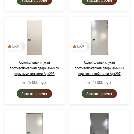
Заказать расчет
Заказать расчет
RAL 1015, Светлая слоновая кость
RAL 2011, Насыщенный оранжевый
Ei-60
Ei-60
Однопольная глухая
Однопольная глухая
противопожарная дверь ei-60 со
противопожарная дверь ei-60 из
скрытыми петлями Арт298
оцинкованной стали Арт297
от 25 000
руб.
от 20 000
руб.
Заказать расчет
Заказать расчет