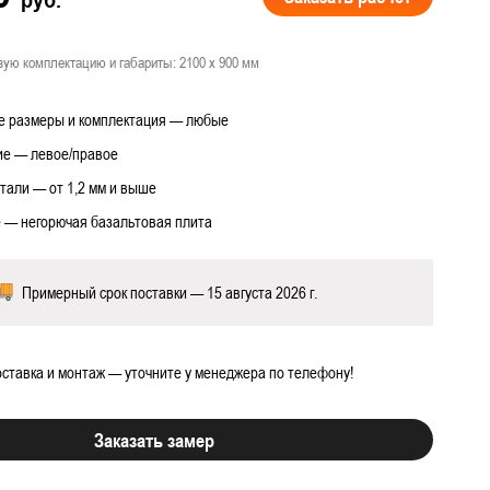
вую комплектацию и габариты: 2100 х 900 мм
 размеры и комплектация — любые
 работ
е — левое/правое
тали — от 1,2 мм и выше
 — негорючая базальтовая плита
Примерный срок поставки — 15 августа 2026 г.
ставка и монтаж — уточните у менеджера по телефону!
Заказать замер