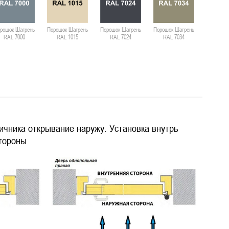
рошок Шагрень
Порошок Шагрень
Порошок Шагрень
Порошок Шагрень
Порошок 
RAL 7000
RAL 1015
RAL 7024
RAL 7034
RAL 
ичника открывание наружу. Установка внутрь
стороны