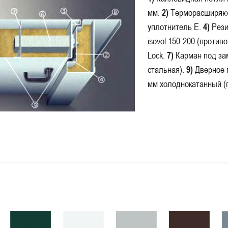
мм.
2)
Терморасширяющ
уплотнитель E.
4)
Рези
isovol 150-200 (против
Lock.
7)
Карман под за
стальная).
9)
Дверное п
мм холоднокатанный (