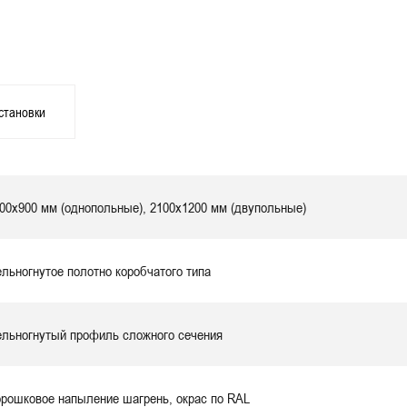
становки
00х900 мм (однопольные), 2100х1200 мм (двупольные)
льногнутое полотно коробчатого типа
льногнутый профиль сложного сечения
рошковое напыление шагрень, окрас по RAL