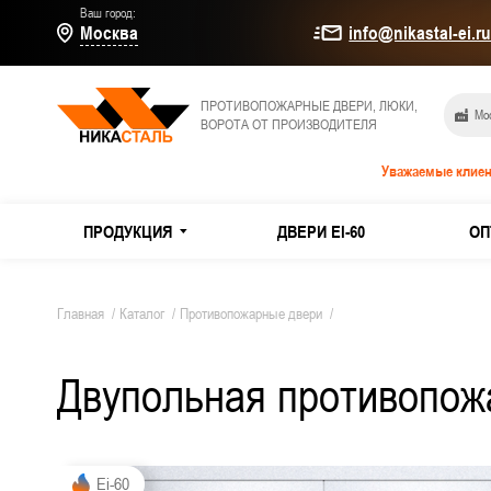
Ваш город:
Москва
info@nikastal-ei.r
ПРОТИВОПОЖАРНЫЕ ДВЕРИ, ЛЮКИ,
Мос
ВОРОТА ОТ ПРОИЗВОДИТЕЛЯ
Уважаемые клиен
ПРОДУКЦИЯ
ДВЕРИ EI-60
ОП
МЕТАЛЛИЧЕСКИЕ ДВЕРИ
Дымогаз
Главная
/
Каталог
/
Противопожарные двери
/
Двери E
Двупольная противопожа
ПРОТИВОПОЖАРНЫЕ ДВЕРИ
Из оцин
ТЕХНИЧЕСКИЕ ДВЕРИ
Двери и
Ei-60