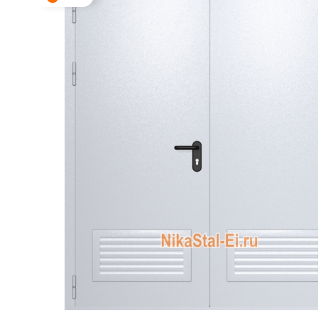
ДВЕРИ СПЕЦНАЗНАЧЕНИЯ
Двери с 
Двери с
МЕТАЛЛИЧЕСКИЕ ЛЮКИ
Одноств
МЕТАЛЛИЧЕСКИЕ ВОРОТА
Двуство
МЕТАЛЛИЧЕСКИЕ ИЗДЕЛИЯ
Глухие 
Остекле
РЕНТГЕНОЗАЩИТНЫЕ
ИЗДЕЛИЯ
Противо
Для мед
С автом