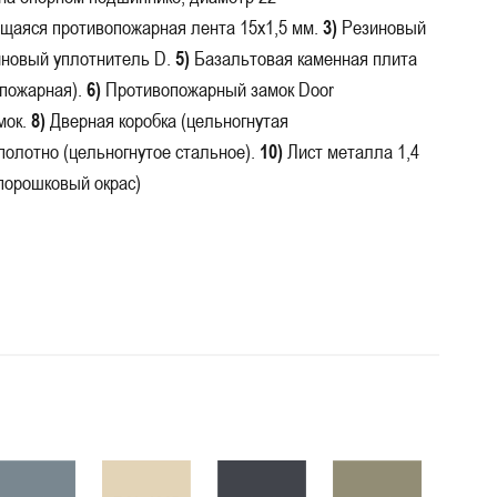
аяся противопожарная лента 15х1,5 мм.
3)
Резиновый
новый уплотнитель D.
5)
Базальтовая каменная плита
опожарная).
6)
Противопожарный замок Door
мок.
8)
Дверная коробка (цельногнутая
олотно (цельногнутое стальное).
10)
Лист металла 1,4
порошковый окрас)