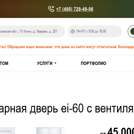
u
+7 (495) 729-49-06
ковская обл., ГО Клин, д. Лаврово, д. 251
ПН-ПТ с 9:00 до 18:00
ты! Обращаем ваше внимание, что цены на сайте могут отличаться, благодар
ТОМ
УСЛУГИ
ПОРТФОЛИО
онепроницаемые EIS-60
IW-60
рная дверь ei-60 с вентил
кованной стали
з нержавеющей стали
45 0
от