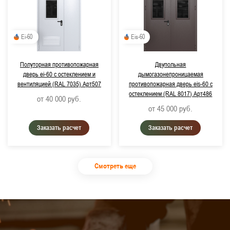
Ei-60
Eis-60
Полуторная противопожарная
Двупольная
дверь ei-60 с остеклением и
дымогазонепроницаемая
вентиляцией (RAL 7035) Арт507
противопожарная дверь eis-60 с
остеклением (RAL 8017) Арт486
от 40 000
руб.
от 45 000
руб.
Заказать расчет
Заказать расчет
Смотреть еще