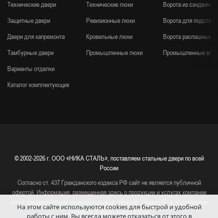
Технические двери
Технические люки
Ворота из сэндвич-п
Защитные двери
Ревизионные люки
Ворота для подстанц
Двери для капремонта
Кровельные люки
Ворота распашные
Тамбурные двери
Промышленные люки
Промышленные воро
Варианты отделки
Каталог комплектующих
© 2002-2026 г.
ООО «НИКА СТАЛЬ», поставляем стальные двери по всей
России
Согласно ст. 437 Гражданского кодекса РФ сайт не является публичной
офертой. Информация, размещенная здесь о продукции и услугах компании
носит предварительно ознакомительный характер. Пожалуйста, подробности
На этом сайте используются cookies для быстрой и удобной
уточняйте у наших менеджеров!
работы с ним.
Вы всегда можете отказаться от этого в