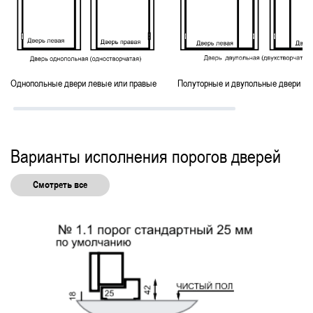
Для общежитий
Готовые
С замком
С отделкой
С нажимной ручкой
С наличниками
Для школ
Однопольные двери левые или правые
Полуторные и двупольные двери ле
С притвором
Для бассейнов
Без порога
Левые
По ГОСТ
Варианты исполнения порогов дверей
Смотреть все