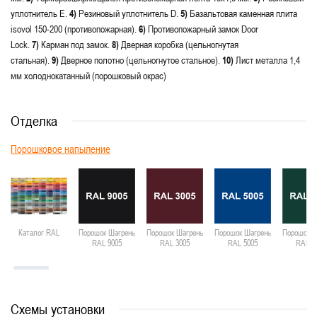
уплотнитель E.
4)
Резиновый уплотнитель D.
5)
Базальтовая каменная плита
isovol 150-200 (противопожарная).
6)
Противопожарный замок Door
Lock.
7)
Карман под замок.
8)
Дверная коробка (цельногнутая
стальная).
9)
Дверное полотно (цельногнутое стальное).
10)
Лист металла 1,4
мм холоднокатанный (порошковый окрас)
Отделка
Порошковое напыление
Каталог RAL
Порошок Шагрень
Порошок Шагрень
Порошок Шагрень
Порошок Ш
RAL 9005
RAL 3005
RAL 5005
RAL 6
Схемы установки