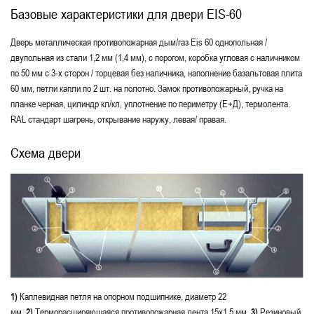
Базовые характеристики для двери EIS-60
Дверь металлическая противопожарная дым/газ Eis 60 однопольная /
двупольная из стали 1,2 мм (1,4 мм), с порогом, коробка угловая с наличником
по 50 мм с 3-х сторон / торцевая без наличника, наполнение базальтовая плита
60 мм, петли капли по 2 шт. на полотно. Замок противопожарный, ручка на
планке черная, цилиндр кл/кл, уплотнение по периметру (Е+Д), термолента.
RAL стандарт шагрень, открывание наружу, левая/ правая.
Схема двери
1)
Каплевидная петля на опорном подшипнике, диаметр 22
мм.
2)
Терморасширяющаяся противопожарная лента 15х1,5 мм.
3)
Резиновый