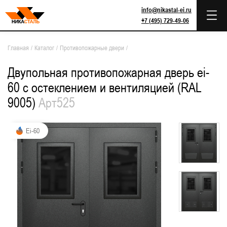
info@nikastal-ei.ru
+7 (495) 729-49-06
Главная
/
Каталог
/
Противопожарные двери
/
Двупольная противопожарная дверь ei-
60 с остеклением и вентиляцией (RAL
9005)
Арт525
Ei-60