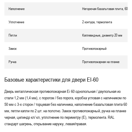
Наполнение
Негорючая базальтовая плита, 60 м
Уплотнение
2 контура, термолента
Петли
Каплевидные, диаметр 20 мм
Замок
Противопожарный
Ручка
Противопожарная на планке
Базовые характеристики для двери EI-60
Дверь металлическая противопожарная Еі 60 однопольная / двупольная из
стали 1,2 мм (1,4 мм), с порогом / без порога, коробка угловая с наличником по
50 мм с 3-х сторон / торцевая без наличника, наполнение базальтовая плита 60
мм, петли капли по 2 шт. на полотно. Замок противопожарный, ручка на планке
черная, цилиндр кл/ кл, уплотнение по периметру (Е), термолента. RAL
стандарт шагрень, открывание наружу, левая/правая.