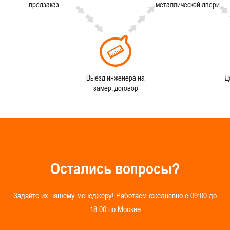
предзаказ
металлической двери
Выезд инженера на
Д
замер, договор
О
с
т
а
л
и
с
ь
в
о
п
р
о
с
ы
?
З
а
д
а
й
т
е
и
х
н
а
ш
е
м
у
м
е
н
е
д
ж
е
р
у
!
Р
а
б
о
т
а
е
м
е
ж
е
д
н
е
в
н
о
с
0
9
:
0
0
д
о
1
8
:
0
0
п
о
М
о
с
к
в
е