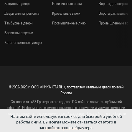
Защитные двери
Ревизионные люки
Ворота для подстанц
Двери для капремонта
Кровельные люки
Ворота распашные
Тамбурные двери
Промышленные люки
Промышленные воро
Варианты отделки
Каталог комплектующих
© 2002-2026 г.
ООО «НИКА СТАЛЬ», поставляем стальные двери по всей
России
Согласно ст. 437 Гражданского кодекса РФ сайт не является публичной
офертой. Информация, размещенная здесь о продукции и услугах компании
носит предварительно ознакомительный характер. Пожалуйста, подробности
На этом сайте используются cookies для быстрой и удобной
уточняйте у наших менеджеров!
работы с ним.
Вы всегда можете отказаться от этого в
настройках вашего браузера.
Политика конфиденциальности