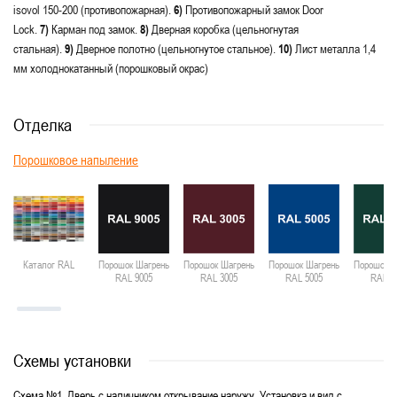
isovol 150-200 (противопожарная).
6)
Противопожарный замок Door
Lock.
7)
Карман под замок.
8)
Дверная коробка (цельногнутая
стальная).
9)
Дверное полотно (цельногнутое стальное).
10)
Лист металла 1,4
мм холоднокатанный (порошковый окрас)
Отделка
Порошковое напыление
Каталог RAL
Порошок Шагрень
Порошок Шагрень
Порошок Шагрень
Порошок Ш
RAL 9005
RAL 3005
RAL 5005
RAL 6
Схемы установки
Схема №1. Дверь с наличником открывание наружу. Установка и вид с