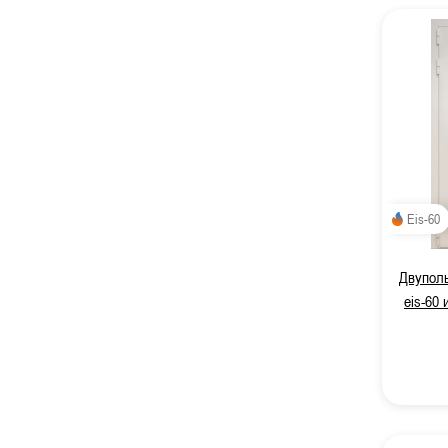
Eis-60
Двупол
eis-60