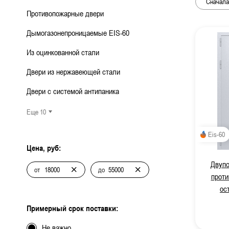
ДВЕРИ СПЕЦНАЗНАЧЕНИЯ
Двери с 
Противопожарные двери
Дымогазонепроницаемые EIS-60
Двери с
МЕТАЛЛИЧЕСКИЕ ЛЮКИ
Из оцинкованной стали
Одноств
Двери из нержавеющей стали
МЕТАЛЛИЧЕСКИЕ ВОРОТА
Двуство
Двери с системой антипаника
МЕТАЛЛИЧЕСКИЕ ИЗДЕЛИЯ
Глухие 
Еще 10
Остекле
РЕНТГЕНОЗАЩИТНЫЕ
Eis-60
ИЗДЕЛИЯ
Цена, руб:
Противо
Двупо
от
до
Для мед
проти
ос
С автом
Примерный срок поставки:
Не важно