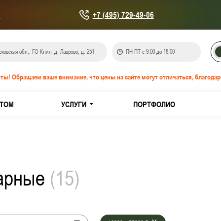
u
+7 (495) 729-49-06
ковская обл., ГО Клин, д. Лаврово, д. 251
ПН-ПТ с 9:00 до 18:00
ты! Обращаем ваше внимание, что цены на сайте могут отличаться, благодар
ТОМ
УСЛУГИ
ПОРТФОЛИО
онепроницаемые EIS-60
IW-60
жарные
(
15
)
кованной стали
з нержавеющей стали