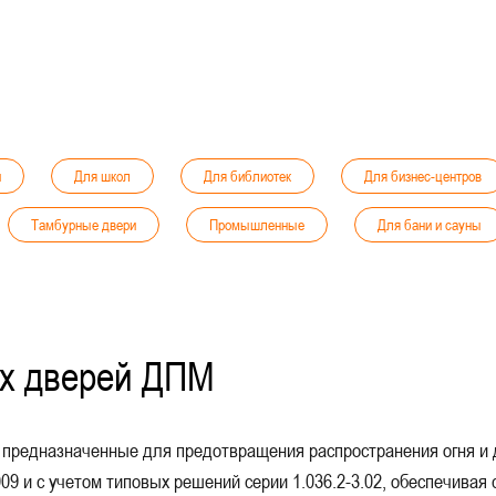
и
Для школ
Для библиотек
Для бизнес-центров
Тамбурные двери
Промышленные
Для бани и сауны
типаника
Для медицинских учреждений
С притвором
тали
В подъезд
Остекленные противопожарные двери
их дверей ДПМ
Без порога
Для санузлов
Глухие однопольные
Эл
противопожарные двери
Глухие противопожарные двери
Для 
предназначенные для предотвращения распространения огня и 
Однопольные со стеклом
Для коридоров
Для образовате
9 и с учетом типовых решений серии 1.036.2-3.02, обеспечивая