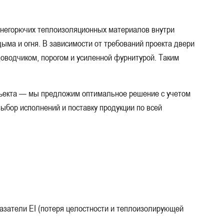
Для офиса
 негорючих теплоизоляционных материалов внутри
Для незадымляемых лестничных клеток
ма и огня. В зависимости от требований проекта двери
станции
доводчиком, порогом и усиленной фурнитурой. Таким
мусорокамеры
Для ЦТП, ИТП
бъекта — мы предложим оптимальное решение с учетом
0x2100
Большие
ыбор исполнений и поставку продукции по всей
Для автостоянок и паркинга
Утепленные
лифта, в шахту лифта
Для путей эвакуации
азатели EI (потеря целостности и теплоизолирующей
Для баров, ресторанов и кафе