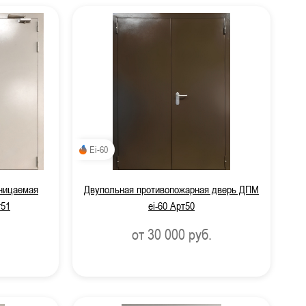
Ei-60
ницаемая
Двупольная противопожарная дверь ДПМ
т51
ei-60 Арт50
от 30 000
руб.