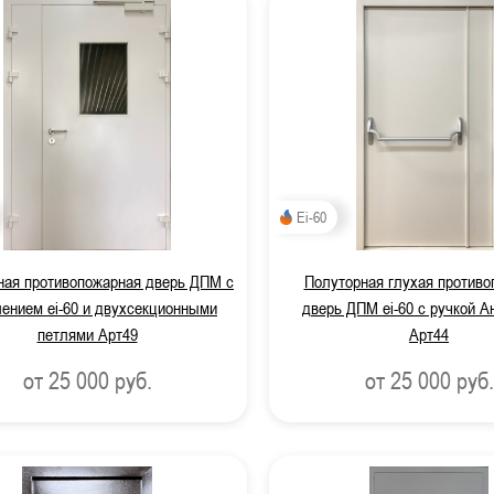
Ei-60
ная противопожарная дверь ДПМ с
Полуторная глухая противо
лением ei-60 и двухсекционными
дверь ДПМ ei-60 с ручкой А
петлями Арт49
Арт44
от 25 000
руб.
от 25 000
руб.