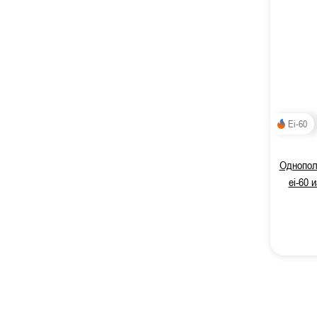
Ei-60
Однопол
ei-60 