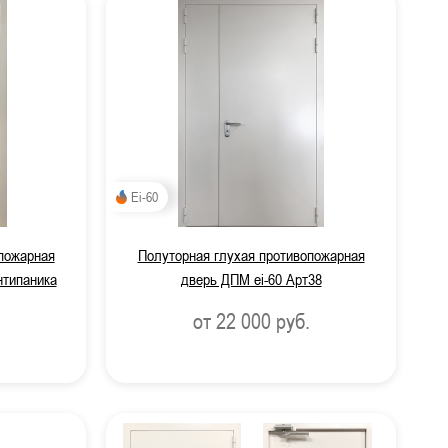
Ei-60
пожарная
Полуторная глухая противопожарная
нтипаника
дверь ДПМ ei-60 Арт38
от 22 000
руб.