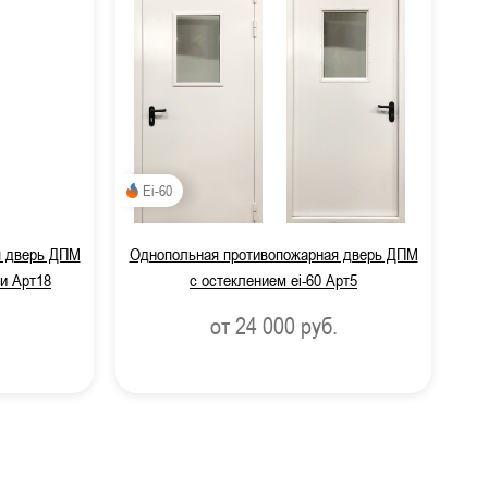
Ei-60
я дверь ДПМ
Однопольная противопожарная дверь ДПМ
ли Арт18
с остеклением ei-60 Арт5
от 24 000
руб.