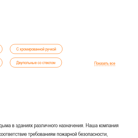
С хромированной ручкой
Двупольные со стеклом
Показать все
Глухие двупольные
Для столовой и пищеблока
ит-класса
Металлические двери
технических помещений
дыма в зданиях различного назначения. Наша компания
льных зданий и учреждений
 соответствие требованиям пожарной безопасности,