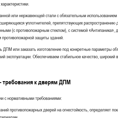
характеристики.
 уборочного инвентаря
Для предприятий
Для электрощитовой
ванной или нержавеющей стали с обязательным использованием
м
С размерами — 1000x2100, 1100x2100, 1200x2100, 1300x2100
сширяющихся уплотнителей, препятствующих распространению ды
x2100, 1600x2100, 1700x2100, 1800x2100, 1900x2100
Для компрессорной 
нными (с противопожарным стеклом), с системой «Антипаника», 
м противопожарной защиты зданий.
я выхода на кровлю
Для торговых центров и магазинов
Для 
ь ДПМ или заказать изготовление под конкретные параметры о
общественных зданий
С размерами — 900x1800, 900x1900, 900x2000, 90
ий эксплуатации. Обеспечиваем стабильное качество, широкий в
вандальные
Для кинотеатров и театров
Для общежитий
Левые
Стандартные
Уличные
Готовые
 — требования к дверям ДПМ
тивопожарные
В кладовое помещение
В машинное отделение 
ии с нормативными требованиями:
ентров
В частный дом и коттедж
Для аккумуляторной
ний противопожарных дверей на огнестойкость, определяет пок
Для архивов
Временные
Для логистического центра
атериалам.