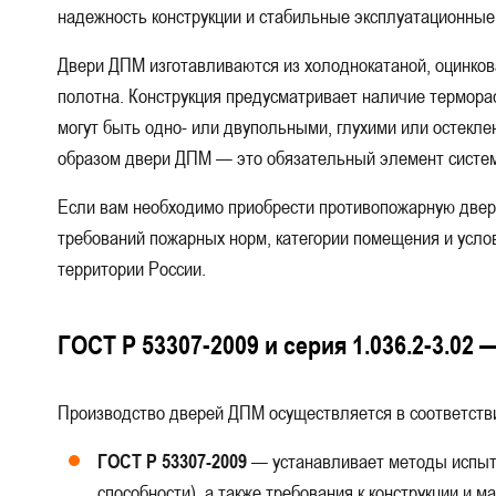
надежность конструкции и стабильные эксплуатационные 
Для лестничных клеток
В квартиру
Для комнат
Двери ДПМ изготавливаются из холоднокатаной, оцинко
С порошковым напылением
Для МГН
С порого
полотна. Конструкция предусматривает наличие термора
Для подсобных помещений
С размерами — 1400x2100, 1500
могут быть одно- или двупольными, глухими или остекле
образом двери ДПМ — это обязательный элемент систе
С размерами — 800x1800, 800x1900, 800x2000, 800x2100
Дл
Если вам необходимо приобрести противопожарную двер
Для складских помещений
Для серверной
Для 
требований пожарных норм, категории помещения и услов
Для ангара
Для мест общего пользования
Анти
территории России.
Для храма и церкви
Для музеев и выставочных залов
ГОСТ Р 53307-2009 и серия 1.036.2-3.02
С автоматическим выпадающим порогом
Полуторные про
Производство дверей ДПМ осуществляется в соответств
Для коммерческих объектов
Серые
Для дата-ц
ГОСТ Р 53307-2009
— устанавливает методы испыта
Для производственных зданий и помещений
Правые
способности), а также требования к конструкции и м