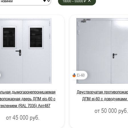
18000 – 55000 ₽
системой антипаника
 вентиляцией
от
до
Фото наших
орчатые противопожарные двери
рчатые противопожарные двери
противопожарные двери
нные противопожарные двери
Ei-60
пожарные двери с МДФ-панелями
льная дымогазонепроницаемая
Двустворчатая противопожар
ицинских учреждений
вопожарная дверь ДПМ eis-60 с
ДПМ ei-60 с доводчиками
теклением (RAL 7035) Арт487
от 50 000
руб.
атическим выпадающим порогом
от 45 000
руб.