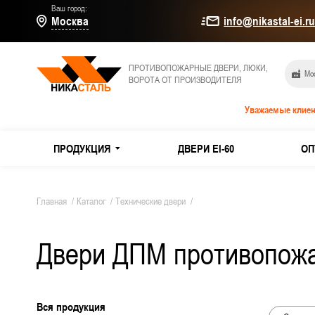
Ваш город:
Москва
info@nikastal-ei.r
ПРОТИВОПОЖАРНЫЕ ДВЕРИ, ЛЮКИ,
Мос
ВОРОТА ОТ ПРОИЗВОДИТЕЛЯ
Уважаемые клиен
ПРОДУКЦИЯ
ДВЕРИ EI-60
ОП
МЕТАЛЛИЧЕСКИЕ ДВЕРИ
Дымогаз
Главная
/
Каталог
/
Технические двери
/
Двери E
Двери ДПМ противопо
ПРОТИВОПОЖАРНЫЕ ДВЕРИ
Из оцин
ТЕХНИЧЕСКИЕ ДВЕРИ
Двери и
Вся продукция