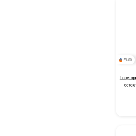
Ei-60
Полутор
остек