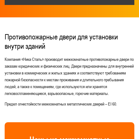
С толщиной стали 2 мм
Для образовательных зданий и учреждений
В квартиру
Для комнат уборочного инвентаря
Противопожарные двери для установки
внутри зданий
Для предприятий
Для офиса
С порошковым напылением
С порогом
Компания «Ника Сталь» производит межкомнатные противопожарные двери по
заказам юридических и физических лиц. Двери предназначены для внутренней
Для подсобных помещений
установки в коммерческих и жилых зданиях и соответствуют требованиям
пожарной безопасности к местам проживания и длительного пребывания
С размерами — 800x1800, 800x1900, 800x2000, 800x2100
людей, а также к помещениям, где используются или хранятся
Для выхода на кровлю
легковоспламеняющиеся, взрывоопасные, горючие материалы.
Для торговых центров и магазинов
Предел огнестойкости межкомнатных металлических дверей – EI 60.
Для мусорокамеры
Для ЦТП, ИТП
Для складских помещений
Для серверной
Для общественных зданий