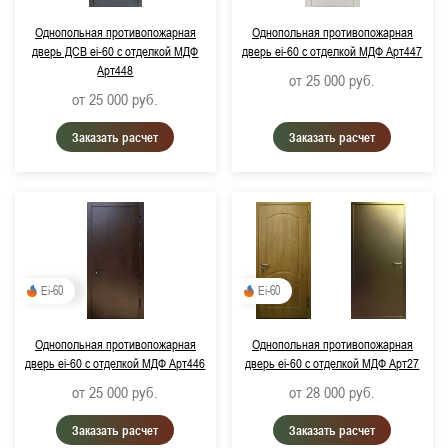
Однопольная противопожарная
Однопольная противопожарная
Примерный срок поставки:
дверь ДСВ ei-60 с отделкой МДФ
дверь ei-60 с отделкой МДФ Арт447
Арт448
Не важно
от 25 000
руб.
от 25 000
руб.
до 3 дней
Заказать расчет
Заказать расчет
Цвет изделия:
RAL 9016, Транспортный белый
RAL 9007, Серо-алюминиевый (металлик)
RAL 7024, Графитово-серый
Ei-60
Ei-60
RAL 8017, Шоколадно-коричневый
Однопольная противопожарная
Однопольная противопожарная
RAL 2011, Насыщенный оранжевый
дверь ei-60 с отделкой МДФ Арт446
дверь ei-60 с отделкой МДФ Арт27
от 25 000
руб.
от 28 000
руб.
Заказать расчет
Заказать расчет