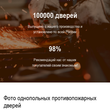
С отделкой
Для прачечной
Для АЗС
100000 дверей
С нажимной ручкой
Для спортивных и тренажерных залов
Выпущено с нашего производства и
установлено по всей России
Для муниципальных зданий
98%
Рекомендаций нас от наших
покупателей своим знакомым!
Фото однопольных противопожарных
дверей