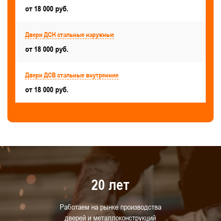
Для аккумуляторной
от 18 000 руб.
Для производственных зданий и помещений
Двери ДСН стальные наружные
Правые
Двери ДСВ стальные внутренние
от 18 000 руб.
Двери ДСН стальные наружные
Двери ДСВ стальные внутренние
Дизайнерские
Для архивов
от 18 000 руб.
Временные
Для баров, ресторанов и кафе
Для салонов красоты и парикмахерских
В подвал
Для детского сада
Стандартные металлические
Для гостиниц
Для гаража
Для насосной станции
20 лет
С замком
С доводчиком
Работаем на рынке производства
Для многоквартирных жилых домов
дверей и металлоконструкций