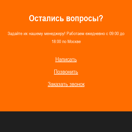
О
с
т
а
л
и
с
ь
в
о
п
р
о
с
ы
?
З
а
д
а
й
т
е
и
х
н
а
ш
е
м
у
м
е
н
е
д
ж
е
р
у
!
Р
а
б
о
т
а
е
м
е
ж
е
д
н
е
в
н
о
с
0
9
:
0
0
д
о
1
8
:
0
0
п
о
М
о
с
к
в
е
Написать
Позвонить
Заказать звонок