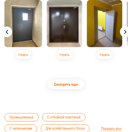
Узнать
Узнать
Узнать
Смотреть еще
Промышленные
С отбойной пластиной
С наличниками
Для хозяйственного блока
Показать все