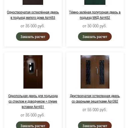
Одностворчатая остеклённая дверь
Тёмно-зелёная полуторная дверь в
в подъезд жилого дома Арт453
подъезд МКД Арт452
от 35 000
руб.
от 30 000
руб.
Заказать расчет
Заказать расчет
Однопольная дверь для подъезда
Двустворчатая остекленная дверь
со стеклом и доводчиком + глухие
со сварными решетками Арт392
вставки Арт451
от 55 000
руб.
от 35 000
руб.
Заказать расчет
Заказать расчет