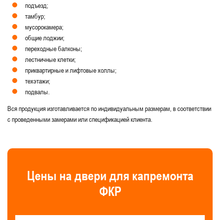
Для общественных зданий
Большие
подъезд;
тамбур;
Для общежитий
С боковыми вставками
мусорокамера;
общие лоджии;
С фрамугой
Нестандартные технические
переходные балконы;
Левые
Стандартные
Уличные
лестничные клетки;
приквартирные и лифтовые холлы;
Серые
Для подъезда
техэтажи;
подвалы.
С армированным стеклопакетом
Вся продукция изготавливается по индивидуальным размерам, в соответствии
С остеклением более 50%
с проведенными замерами или спецификацией клиента.
С рисунком на металле
Технические двери со стеклом
С ручками скобами и рейлингами
Цены на двери для капремонта
ФКР
Светопрозрачные металлические двери
Для производственных зданий и помещений