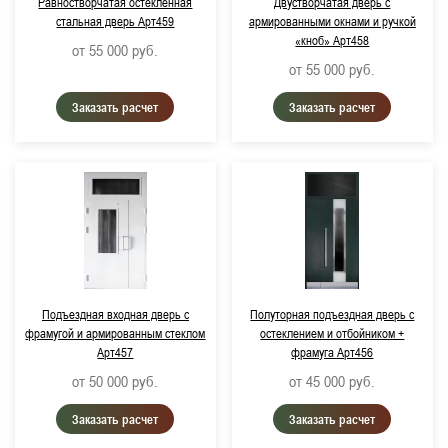
Равностворчатая остеклённая
Двустворчатая дверь с
стальная дверь Арт459
армированными окнами и ручкой
Примерный срок поставки:
«кноб» Арт458
от 55 000
руб.
от 55 000
руб.
Не важно
Заказать расчет
Заказать расчет
до 3 дней
Цвет изделия:
RAL 7035, Светло-серый
RAL 9016, Транспортный белый
RAL 9006, Бело-алюминиевый (металлик)
RAL 9007, Серо-алюминиевый (металлик)
Подъездная входная дверь с
Полуторная подъездная дверь с
фрамугой и армированным стеклом
остеклением и отбойником +
RAL 7016, Антрацитово-серый
Арт457
фрамуга Арт456
от 50 000
руб.
от 45 000
руб.
RAL 7024, Графитово-серый
Заказать расчет
Заказать расчет
RAL 7038, Агатово-серый