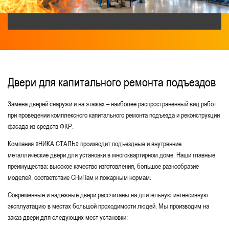
Одностворчатые противопожарные двери
Без порога
Двупольные технические
С толщиной стали 2 мм
Однопольные со стеклом
Двери для капитального ремонта подъездов
Для образовательных зданий и учреждений
Замена дверей снаружи и на этажах – наиболее распространенный вид работ
С электромагнитным замком
при проведении комплексного капитального ремонта подъезда и реконструкции
фасада из средств ФКР.
Для предприятий
Компания «НИКА СТАЛЬ» производит подъездные и внутренние
С порошковым напылением
металлические двери для установки в многоквартирном доме. Наши главные
преимущества: высокое качество изготовления, большое разнообразие
С размерами — 1400x2100, 1500x2100, 1600x2100, 1700x2100, 1800x2100, 1900x2100
моделей, соответствие СНиПам и пожарным нормам.
Для торговых центров и магазинов
Современные и надежные двери рассчитаны на длительную интенсивную
эксплуатацию в местах большой проходимости людей. Мы производим на
Для складских помещений
Для серверной
заказ двери для следующих мест установки: