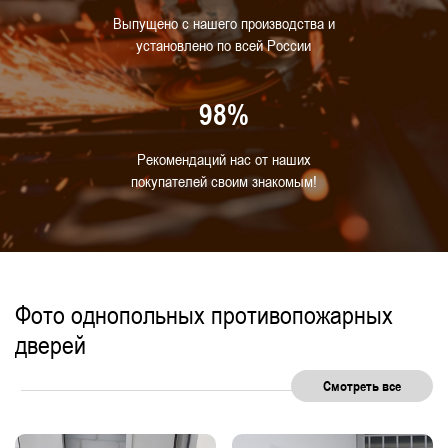
Выпущено с нашего производства и
Стандартные металлические
Для гостиниц
установлено по всей России
Для гаража
Для насосной станции
С замком
С доводчиком
98%
Для многоквартирных жилых домов
Рекомендаций нас от наших
С отделкой
Для прачечной
Для АЗС
покупателей своим знакомым!
С нажимной ручкой
С двумя замками
Для спортивных и тренажерных залов
Для муниципальных зданий
С глазком
Фото однопольных противопожарных
дверей
Смотреть все