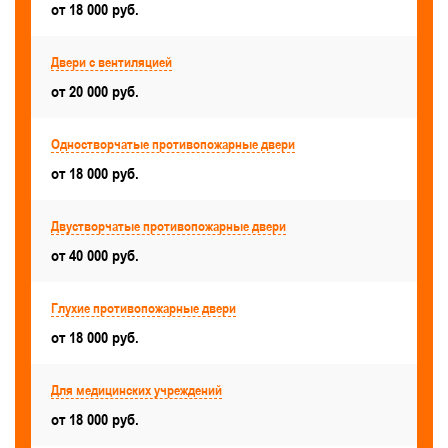
С размерами — 800x1800, 800x1900, 800x2000, 800x2100
от 18 000 руб.
Для выхода на кровлю
Двери с вентиляцией
Для торговых центров и магазинов
от 20 000 руб.
Для мусорокамеры
Для ЦТП, ИТП
Одностворчатые противопожарные двери
Для складских помещений
Для серверной
от 18 000 руб.
Для общественных зданий
Двустворчатые противопожарные двери
С размерами — 900x1800, 900x1900, 900x2000, 900x2100
от 40 000 руб.
Противопожарные двери с МДФ-панелями
Большие
Для ангара
Глухие противопожарные двери
от 18 000 руб.
Для мест общего пользования
Антивандальные
Для кинотеатров и театров
Для медицинских учреждений
от 18 000 руб.
Для общежитий
Для автостоянок и паркинга