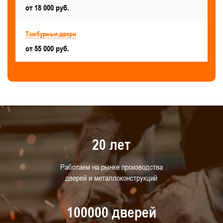
от 18 000 руб.
Для аккумуляторной
Для путей эвакуации
Для производственных зданий и помещений
Тамбурные двери
Черного цвета
Правые
от 55 000 руб.
Двери ДСВ стальные внутренние
Двери ДПМ противопожарные
Двери ДСН стальные наружные
Дизайнерские
Для архивов
20 лет
Временные
Для логистического центра
Для баров, ресторанов и кафе
Работаем на рынке производства
дверей и металлоконструкций
Для салонов красоты и парикмахерских
В подвал
Для детского сада
100000 дверей
Для лаборатории