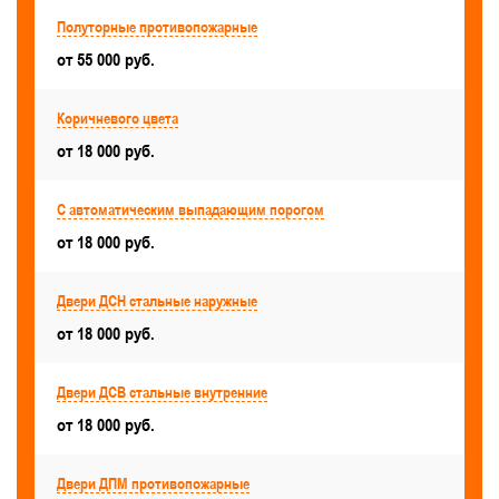
С защелкой
С боковыми вставками
Полуторные противопожарные
Для храма и церкви
от 55 000 руб.
Для музеев и выставочных залов
Левые
Коричневого цвета
Стандартные
Уличные
Готовые
от 18 000 руб.
Утепленные
С автоматическим выпадающим порогом
С автоматическим выпадающим порогом
от 18 000 руб.
Межкомнатные
Двери ДСН стальные наружные
Полуторные противопожарные
от 18 000 руб.
В машинное отделение лифта, в шахту лифта
Для коммерческих объектов
Двери ДСВ стальные внутренние
Серые
от 18 000 руб.
Для подъезда
Для дата-центров
Красивые
В частный дом и коттедж
Двери ДПМ противопожарные