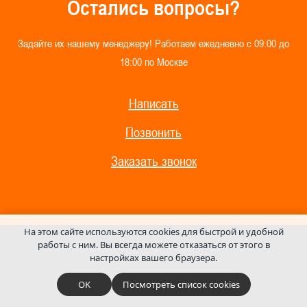
О
с
т
а
л
и
с
ь
в
о
п
р
о
с
ы
?
З
а
д
а
й
т
е
и
х
н
а
ш
е
м
у
м
е
н
е
д
ж
е
р
у
!
Р
а
б
о
т
а
е
м
е
ж
е
д
н
е
в
н
о
с
0
9
:
0
0
д
о
1
8
:
0
0
п
о
М
о
с
к
в
е
Написать
Позвонить
Заказать звонок
На этом сайте используются cookies для быстрой и удобной
работы с ним.
Вы всегда можете отказаться от этого в
настройках вашего браузера.
OK
Посмотреть список cookies