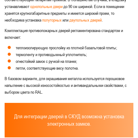
устанавливают
однопольные двери
до 90 см шириной. Если в помещении
хранятся крупногабаритные предметы и имеется широкий проем, то
необходима установка
полуторных
или
двупольных дверей
.
Комплектация противопожарных дверей регламентирована стандартом и
включает:
теплоизолирующую прослойку из плотной базальтовой плиты;
термоленту и противодымный уплотнитель;
огнестойкий замок с ручкой на планке;
петли, соответствующие весу полотна.
В базовом варианте, для окрашивания металла используется порошковое
напыление с высокой износостойкостью и антивандальными свойствами, с
выбором цвета по RAL.
Для интеграции дверей в СКУД возможна установка
электронных замков.