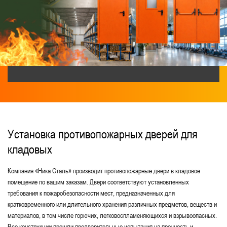
Дымогазонепроницаемые EIS-60
В подъезд
Из оцинкованной стали
Для котельной и бойлерной
Нестандартные
Без порога
Для санузлов
Глухие однопольные
Двери с вентиляцией
Элит-класса
Металлические двери
Одностворчатые противопожарные двери
Установка противопожарных дверей для
кладовых
Двустворчатые противопожарные двери
Глухие противопожарные двери
Компания «Ника Сталь» производит противопожарные двери в кладовое
помещение по вашим заказам. Двери соответствуют установленных
Для технических помещений
требования к пожаробезопасности мест, предназначенных для
кратковременного или длительного хранения различных предметов, веществ и
Для переходных балконов
материалов, в том числе горючих, легковоспламеняющихся и взрывоопасных.
С толщиной стали 2 мм
Для коридоров
Все конструкции прошли предварительные испытания на прочность и