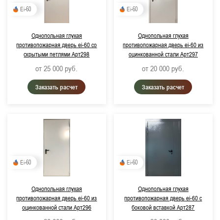
Ei-60
Ei-60
Однопольная глухая
Однопольная глухая
противопожарная дверь ei-60 со
противопожарная дверь ei-60 из
скрытыми петлями Арт298
оцинкованной стали Арт297
от 25 000
руб.
от 20 000
руб.
Заказать расчет
Заказать расчет
Ei-60
Ei-60
Однопольная глухая
Однопольная глухая
противопожарная дверь ei-60 из
противопожарная дверь ei-60 с
оцинкованной стали Арт296
боковой вставкой Арт287