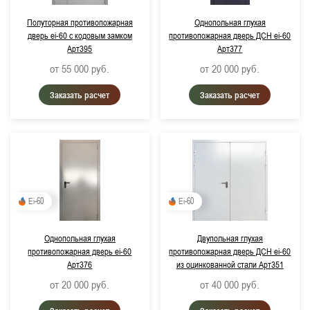
Полуторная противопожарная
Однопольная глухая
Примерный срок поставки:
дверь ei-60 с кодовым замком
противопожарная дверь ДСН ei-60
Арт395
Арт377
Не важно
от 55 000
руб.
от 20 000
руб.
до 3 дней
Заказать расчет
Заказать расчет
Цвет изделия:
RAL 7035, Светло-серый
RAL 9016, Транспортный белый
RAL 9006, Бело-алюминиевый (металлик)
Ei-60
Ei-60
RAL 9007, Серо-алюминиевый (металлик)
Однопольная глухая
Двупольная глухая
RAL 7024, Графитово-серый
противопожарная дверь ei-60
противопожарная дверь ДСН ei-60
Арт376
из оцинкованной стали Арт351
RAL 7038, Агатово-серый
от 20 000
руб.
от 40 000
руб.
RAL 9005, Глубокий черный