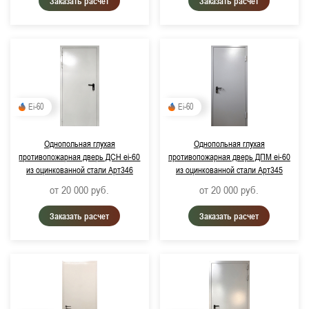
Заказать расчет
Заказать расчет
RAL 8017, Шоколадно-коричневый
RAL 8019, Серо-коричневый
RAL 1023, Транспортный желтый
RAL 5005, Сигнальный синий
Ei-60
Ei-60
RAL 1015, Светлая слоновая кость
RAL 2011, Насыщенный оранжевый
Однопольная глухая
Однопольная глухая
противопожарная дверь ДСН ei-60
противопожарная дверь ДПМ ei-60
из оцинкованной стали Арт346
из оцинкованной стали Арт345
от 20 000
руб.
от 20 000
руб.
Заказать расчет
Заказать расчет