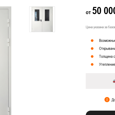
системой антипаника
50 0
от
 вентиляцией
Цена указана за базо
Фото наших
орчатые противопожарные двери
Возможные
рчатые противопожарные двери
Открывани
противопожарные двери
Толщина с
нные противопожарные двери
Утепление
пожарные двери с МДФ-панелями
ицинских учреждений
атическим выпадающим порогом
До