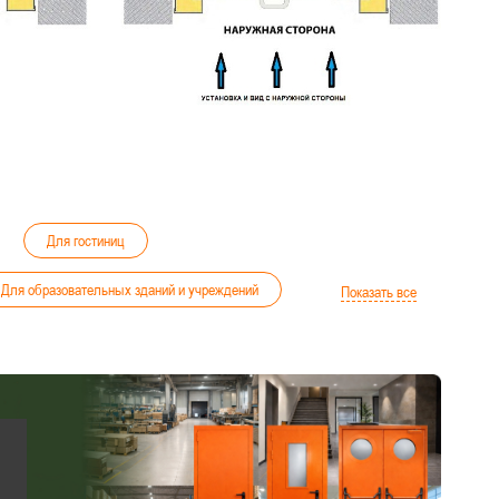
Для гостиниц
Для образовательных зданий и учреждений
Показать все
900x2100
Утепленные
Большие
Для общежитий
Для школ
С притвором
ов, вокзалов, метрополитена