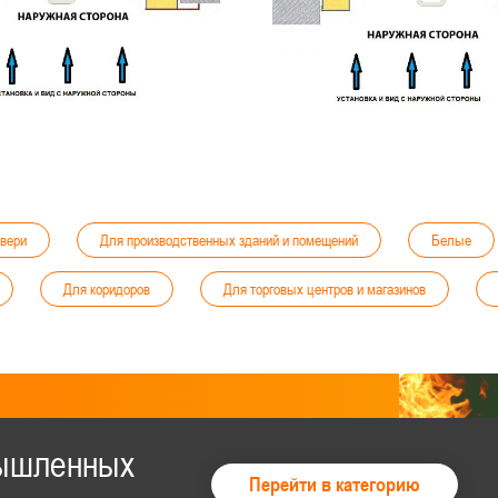
вери
Для производственных зданий и помещений
Белые
Для коридоров
Для торговых центров и магазинов
С размерами — 1400x2100, 1500x2100, 1600x2100, 1700x2100, 1800x2100, 1
щиной стали 2 мм
Для МГН
Для компрессорной станции
С отделкой
С нажимной ручкой
С наличниками
мышленных
Перейти в категорию
Левые
Для коммерческих объектов
Для аэропорт