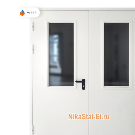
ДВЕРИ СПЕЦНАЗНАЧЕНИЯ
Двери с 
Ei-60
Двери с
МЕТАЛЛИЧЕСКИЕ ЛЮКИ
Одноств
МЕТАЛЛИЧЕСКИЕ ВОРОТА
Двуство
МЕТАЛЛИЧЕСКИЕ ИЗДЕЛИЯ
Глухие 
Остекле
РЕНТГЕНОЗАЩИТНЫЕ
ИЗДЕЛИЯ
Противо
Для мед
С автом