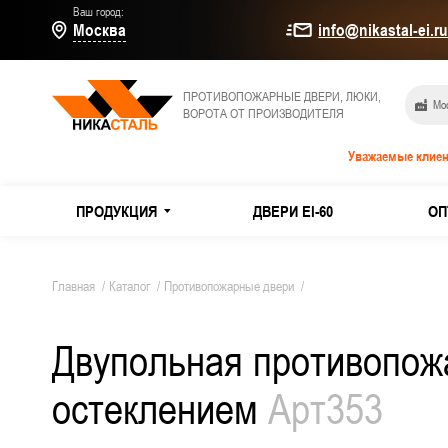
Ваш город:
Москва
info@nikastal-ei.r
ПРОТИВОПОЖАРНЫЕ ДВЕРИ, ЛЮКИ,
Мос
ВОРОТА ОТ ПРОИЗВОДИТЕЛЯ
Уважаемые клиен
ПРОДУКЦИЯ
ДВЕРИ EI-60
ОП
МЕТАЛЛИЧЕСКИЕ ДВЕРИ
Дымогаз
Главная
/
Каталог
/
Противопожарные двери
/
Двери E
Двупольная противопожа
ПРОТИВОПОЖАРНЫЕ ДВЕРИ
Из оцин
остеклением
Арт353
ТЕХНИЧЕСКИЕ ДВЕРИ
Двери и