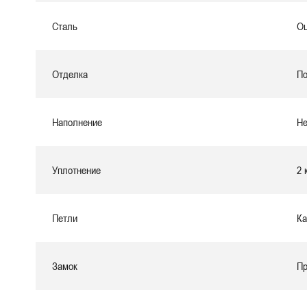
Сталь
Оц
Отделка
По
Наполнение
Не
Уплотнение
2 
Петли
Ка
Замок
Пр