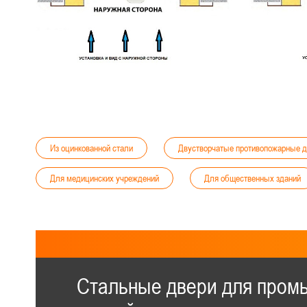
Из оцинкованной стали
Двустворчатые противопожарные д
Для медицинских учреждений
Для общественных зданий
Остекленные противопожарные двери
Для предприятий
Промышленные
Двупольные со стеклом
С тол
Готовые
Для лаборатории
С замком
Стальные двери для про
Для бизнес-центров
Для бассейнов
Без порога