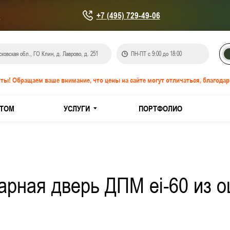
u
+7 (495) 729-49-06
ковская обл., ГО Клин, д. Лаврово, д. 251
ПН-ПТ с 9:00 до 18:00
ты! Обращаем ваше внимание, что цены на сайте могут отличаться, благодар
ТОМ
УСЛУГИ
ПОРТФОЛИО
онепроницаемые EIS-60
IW-60
рная дверь ДПМ ei-60 из о
кованной стали
з нержавеющей стали