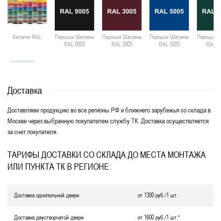
Каталог RAL
Порошок Шагрень
Порошок Шагрень
Порошок Шагрень
Порошок Ш
RAL 9005
RAL 3005
RAL 5005
RAL 6
Доставка
Доставляем продукцию во все регионы РФ и ближнего зарубежья со склада в
Москве через выбранную покупателем службу ТК. Доставка осуществляется
за счет покупателя.
ТАРИФЫ ДОСТАВКИ СО СКЛАДА ДО МЕСТА МОНТАЖА
ИЛИ ПУНКТА ТК В РЕГИОНЕ:
Доставка однопольной двери
от 1300 руб./1 шт.
Доставка двустворчатой двери
от 1600 руб./1 шт.*