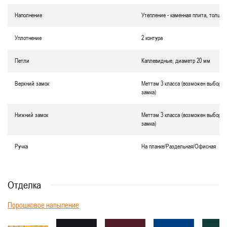
Наполнение
Утепление - каменная плита, толщин
Уплотнение
2 контура
Петли
Каплевидные, диаметр 20 мм
Верхний замок
Меттэм 3 класса (возможен выбор д
замка)
Нижний замок
Меттэм 3 класса (возможен выбор д
замка)
Ручка
На планке/Раздельная/Офисная
Отделка
Порошковое напыление