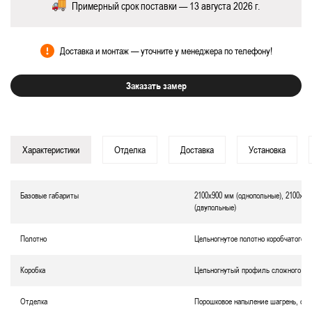
Примерный срок поставки — 13 августа 2026 г.
Доставка и монтаж — уточните у менеджера по телефону!
Заказать замер
Характеристики
Отделка
Доставка
Установка
Базовые габариты
2100х900 мм (однопольные), 2100х12
(двупольные)
Полотно
Цельногнутое полотно коробчатого т
Коробка
Цельногнутый профиль сложного се
Отделка
Порошковое напыление
шагрень
, ок