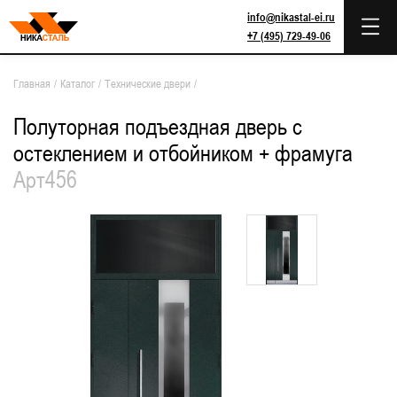
info@nikastal-ei.ru
+7 (495) 729-49-06
Главная
/
Каталог
/
Технические двери
/
Полуторная подъездная дверь с
остеклением и отбойником + фрамуга
Арт456