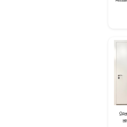
Одн
не