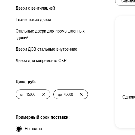
ДВЕРИ СПЕЦНАЗНАЧЕНИЯ
Двери с 
Двери с вентиляцией
Технические двери
Двери с
МЕТАЛЛИЧЕСКИЕ ЛЮКИ
Стальные двери для промышленных
Одноств
зданий
МЕТАЛЛИЧЕСКИЕ ВОРОТА
Двуство
Двери ДСВ стальные внутренние
Двери для капремонта ФКР
МЕТАЛЛИЧЕСКИЕ ИЗДЕЛИЯ
Глухие 
Остекле
РЕНТГЕНОЗАЩИТНЫЕ
Цена, руб:
ИЗДЕЛИЯ
Противо
от
до
Однопо
Для мед
Примерный срок поставки:
С автом
Не важно