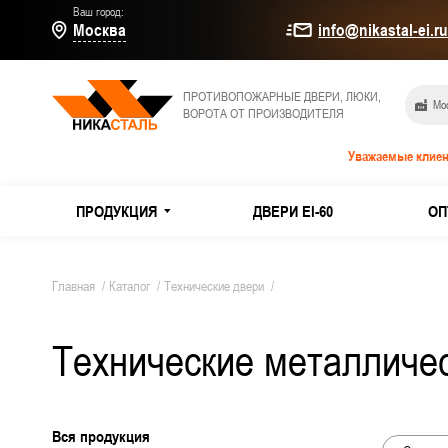
Ваш город:
Москва
info@nikastal-ei.r
ПРОТИВОПОЖАРНЫЕ ДВЕРИ, ЛЮКИ,
Мос
ВОРОТА ОТ ПРОИЗВОДИТЕЛЯ
Уважаемые клиен
ПРОДУКЦИЯ
ДВЕРИ EI-60
ОП
МЕТАЛЛИЧЕСКИЕ ДВЕРИ
Дымогаз
Главная
/
Каталог
/
Технические двери
/
Двери E
Технические металличе
ПРОТИВОПОЖАРНЫЕ ДВЕРИ
Из оцин
ТЕХНИЧЕСКИЕ ДВЕРИ
Двери и
Вся продукция