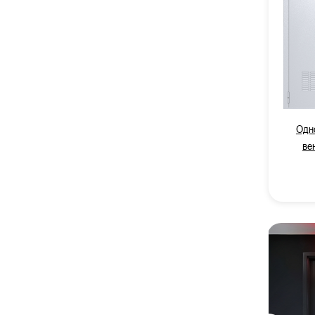
Одн
ве