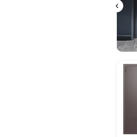
цену
цену