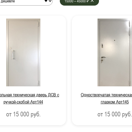
15000 – 45000 ₽
системой антипаника
 вентиляцией
от
до
Фото наших
орчатые противопожарные двери
рчатые противопожарные двери
противопожарные двери
нные противопожарные двери
пожарные двери с МДФ-панелями
льная техническая дверь ДСВ с
Одностворчатая техническа
ицинских учреждений
ручкой-скобой Арт144
глазком Арт145
от 15 000
руб.
от 15 000
руб.
атическим выпадающим порогом