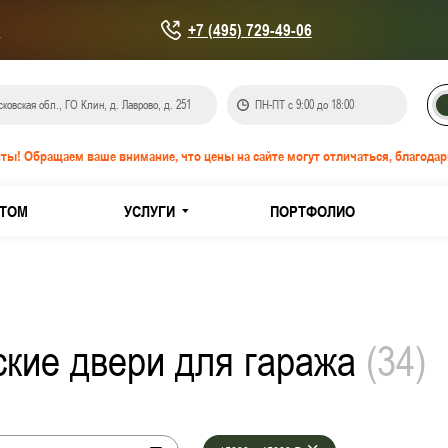
u
+7 (495) 729-49-06
ковская обл., ГО Клин, д. Лаврово, д. 251
ПН-ПТ с 9:00 до 18:00
ты! Обращаем ваше внимание, что цены на сайте могут отличаться, благодар
ТОМ
УСЛУГИ
ПОРТФОЛИО
онепроницаемые EIS-60
IW-60
ские двери для гаража
(
34
)
кованной стали
з нержавеющей стали