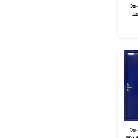
Одн
ве
Одн
двухц