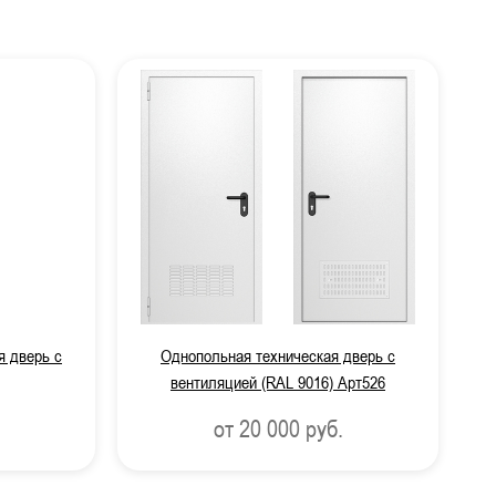
 работ
я дверь с
Однопольная техническая дверь с
вентиляцией (RAL 9016) Арт526
от 20 000
руб.