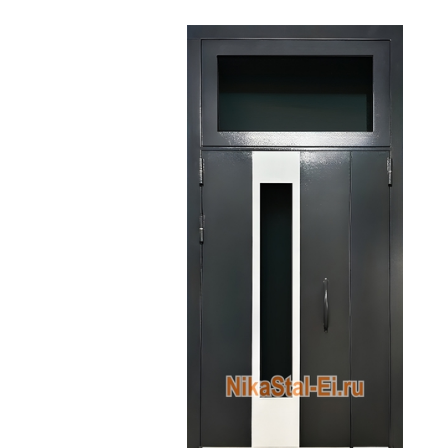
ДВЕРИ СПЕЦНАЗНАЧЕНИЯ
Двери с 
Двери с
МЕТАЛЛИЧЕСКИЕ ЛЮКИ
Одноств
МЕТАЛЛИЧЕСКИЕ ВОРОТА
Двуство
МЕТАЛЛИЧЕСКИЕ ИЗДЕЛИЯ
Глухие 
Остекле
РЕНТГЕНОЗАЩИТНЫЕ
ИЗДЕЛИЯ
Противо
Для мед
С автом