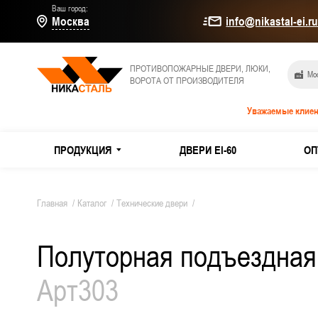
Ваш город:
Москва
info@nikastal-ei.r
ПРОТИВОПОЖАРНЫЕ ДВЕРИ, ЛЮКИ,
Мос
ВОРОТА ОТ ПРОИЗВОДИТЕЛЯ
Уважаемые клиен
ПРОДУКЦИЯ
ДВЕРИ EI-60
ОП
МЕТАЛЛИЧЕСКИЕ ДВЕРИ
Дымогаз
Главная
/
Каталог
/
Технические двери
/
Двери E
Полуторная подъездная 
ПРОТИВОПОЖАРНЫЕ ДВЕРИ
Из оцин
Арт303
ТЕХНИЧЕСКИЕ ДВЕРИ
Двери и