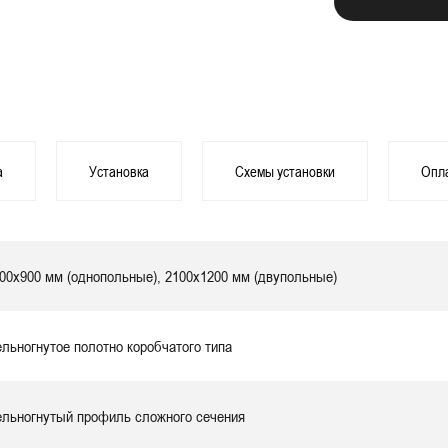
а
Установка
Схемы установки
Опл
00х900 мм (однопольные), 2100х1200 мм (двупольные)
льногнутое полотно коробчатого типа
льногнутый профиль сложного сечения