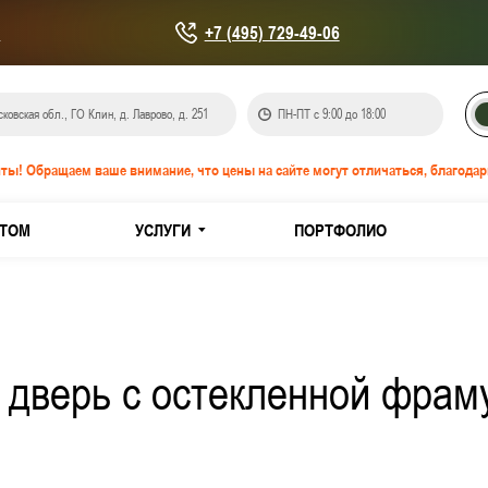
u
+7 (495) 729-49-06
ковская обл., ГО Клин, д. Лаврово, д. 251
ПН-ПТ с 9:00 до 18:00
ты! Обращаем ваше внимание, что цены на сайте могут отличаться, благодар
ТОМ
УСЛУГИ
ПОРТФОЛИО
онепроницаемые EIS-60
IW-60
дверь с остекленной фрам
кованной стали
з нержавеющей стали