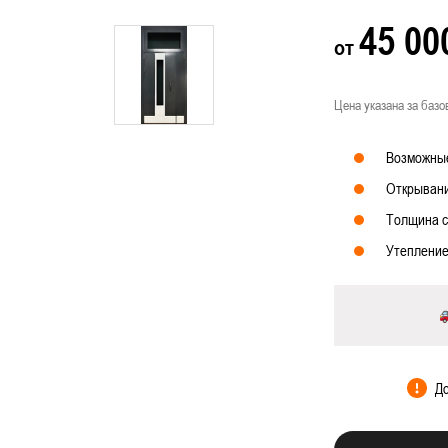
системой антипаника
45 0
от
 вентиляцией
Цена указана за базо
Фото наших
орчатые противопожарные двери
Возможные
рчатые противопожарные двери
Открывани
противопожарные двери
Толщина с
нные противопожарные двери
Утепление
пожарные двери с МДФ-панелями
ицинских учреждений
атическим выпадающим порогом
До