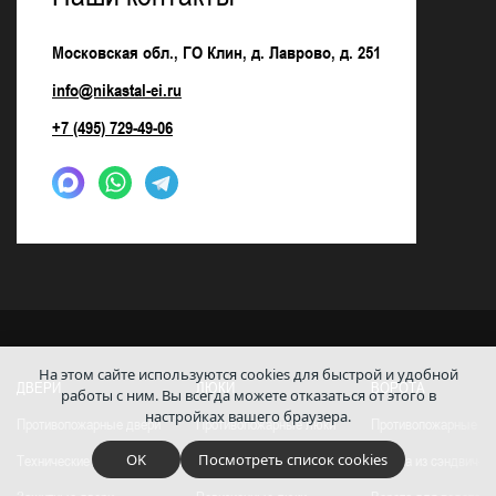
Московская обл., ГО Клин, д. Лаврово, д. 251
info@nikastal-ei.ru
+7 (495) 729-49-06
На этом сайте используются cookies для быстрой и удобной
ДВЕРИ
ЛЮКИ
ВОРОТА
работы с ним.
Вы всегда можете отказаться от этого в
настройках вашего браузера.
Противопожарные двери
Противопожарные люки
Противопожарные во
OK
Посмотреть список cookies
Технические двери
Технические люки
Ворота из сэндвич-п