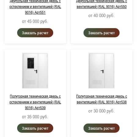
Двупольная техническая дверь с
Двупольная техническая дверь с
остеклением и вентиляцией (RAL
вентиляцией (RAL 9016) Арт550
Примерный срок поставки:
9016) Арт551
от 40 000
руб.
от 45 000
руб.
Не важно
Заказать расчет
Заказать расчет
до 3 дней
Цвет изделия:
RAL 9016, Транспортный белый
RAL 7038, Агатово-серый
RAL 5005, Сигнальный синий
Полуторная техническая дверь с
RAL 1015, Светлая слоновая кость
Полуторная техническая дверь с
остеклением и вентиляцией (RAL
вентиляцией (RAL 9016) Арт538
9016) Арт539
от 30 000
руб.
от 35 000
руб.
Заказать расчет
Заказать расчет