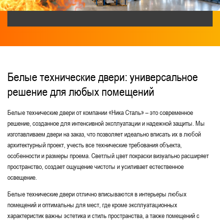
Для подъезда
С армированным стеклопакетом
С рисунком на металле
Технические двери со стеклом
Белые технические двери: универсальное
решение для любых помещений
С ручками скобами и рейлингами
Светопрозрачные металлические двери
Белые технические двери от компании «Ника Сталь» – это современное
решение, созданное для интенсивной эксплуатации и надежной защиты. Мы
Для подвала и цоколя
С глазком
изготавливаем двери на заказ, что позволяет идеально вписать их в любой
архитектурный проект, учесть все технические требования объекта,
Двери ДСВ стальные внутренние
особенности и размеры проема. Светлый цвет покраски визуально расширяет
Со стеклом и решеткой
Временные
пространство, создает ощущение чистоты и усиливает естественное
освещение.
Стандартные металлические
Белые технические двери отлично вписываются в интерьеры любых
Полуторные технические
помещений и оптимальны для мест, где кроме эксплуатационных
характеристик важны эстетика и стиль пространства, а также помещений с
С боковыми вставками