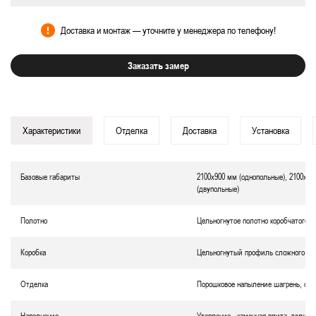
Доставка и монтаж — уточните у менеджера по телефону!
Заказать замер
Характеристики
Отделка
Доставка
Установка
Базовые габариты
2100х900 мм (однопольные), 2100х12
(двупольные)
Полотно
Цельногнутое полотно коробчатого т
Коробка
Цельногнутый профиль сложного се
Отделка
Порошковое напыление
шагрень
, ок