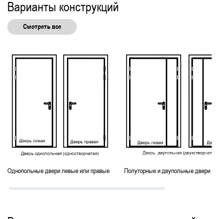
Варианты конструкций
Однопольные технические
Нестандартные технические
Смотреть все
С боковыми вставками
С отбойной пластиной
Без порога
С ручками скобами и рейлингами
Входные группы в подъезд жилого дома
С электромагнитным замком
Антивандальные подъездные
Подъездные со стеклом
Однопольные двери левые или правые
Полуторные и двупольные двери ле
Утепленные подъездные