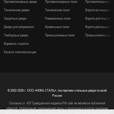
Противопожарные двери
Противопожарные люки
Противопожарные во
Технические двери
Технические люки
Ворота из сэндвич-п
Защитные двери
Ревизионные люки
Ворота для подстанц
Двери для капремонта
Кровельные люки
Ворота распашные
Тамбурные двери
Промышленные люки
Промышленные воро
Варианты отделки
Каталог комплектующих
© 2002-2026 г.
ООО «НИКА СТАЛЬ», поставляем стальные двери по всей
России
Согласно ст. 437 Гражданского кодекса РФ сайт не является публичной
офертой. Информация, размещенная здесь о продукции и услугах компании
носит предварительно ознакомительный характер. Пожалуйста, подробности