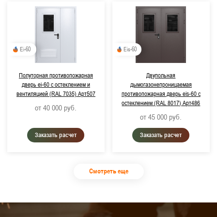
Ei-60
Eis-60
Полуторная противопожарная
Двупольная
дверь ei-60 с остеклением и
дымогазонепроницаемая
вентиляцией (RAL 7035) Арт507
противопожарная дверь eis-60 с
остеклением (RAL 8017) Арт486
от 40 000
руб.
от 45 000
руб.
Заказать расчет
Заказать расчет
Смотреть еще