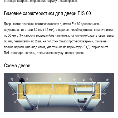
стандарт шагрень, открывание наружу, левая/правая.
Базовые характеристики для двери EIS-60
Дверь металлическая противопожарная дым/газ Eis 60 однопольная /
двупольная из стали 1,2 мм (1,4 мм), с порогом, коробка угловая с наличником
по 50 мм с 3-х сторон / торцевая без наличника, наполнение базальтовая плита
60 мм, петли капли по 2 шт. на полотно. Замок противопожарный, ручка на
планке черная, цилиндр кл/кл, уплотнение по периметру (Е+Д), термолента.
RAL стандарт шагрень, открывание наружу, левая/ правая.
Схема двери