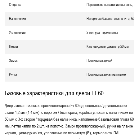
Отделка
Порошковое напыление шагрень, окр
Наполнение
Негорючая базальтовая плита, 60 м
Уплотнение
2 контура, термолента
Петли
Каплевидные, диаметр 20 мм
Замок
Противопожарный
Ручка
Противопожарная на планке
Базовые характеристики для двери EI-60
Дверь металлическая противопожарная Еі 60 однопольная / двупольная из
стали 1,2 мм (1,4 мм), с порогом / без порога, коробка угловая с наличником по
50 мм с 3-х сторон / торцевая без наличника, наполнение базальтовая плита 60
мм, петли капли по 2 шт. на полотно. Замок противопожарный, ручка на планке
черная, цилиндр кл/ кл, уплотнение по периметру (Е), термолента. RAL