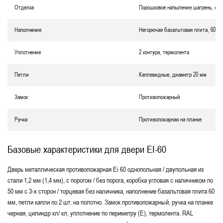
Отделка
Порошковое напыление шагрень, окр
Наполнение
Негорючая базальтовая плита, 60 м
Уплотнение
2 контура, термолента
Петли
Каплевидные, диаметр 20 мм
Замок
Противопожарный
Ручка
Противопожарная на планке
Базовые характеристики для двери EI-60
Дверь металлическая противопожарная Еі 60 однопольная / двупольная из
стали 1,2 мм (1,4 мм), с порогом / без порога, коробка угловая с наличником по
50 мм с 3-х сторон / торцевая без наличника, наполнение базальтовая плита 60
мм, петли капли по 2 шт. на полотно. Замок противопожарный, ручка на планке
черная, цилиндр кл/ кл, уплотнение по периметру (Е), термолента. RAL