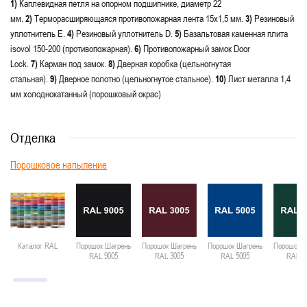
1)
Каплевидная петля на опорном подшипнике, диаметр 22
мм.
2)
Терморасширяющаяся противопожарная лента 15х1,5 мм.
3)
Резиновый
уплотнитель E.
4)
Резиновый уплотнитель D.
5)
Базальтовая каменная плита
isovol 150-200 (противопожарная).
6)
Противопожарный замок Door
Lock.
7)
Карман под замок.
8)
Дверная коробка (цельногнутая
стальная).
9)
Дверное полотно (цельногнутое стальное).
10)
Лист металла 1,4
мм холоднокатанный (порошковый окрас)
Отделка
Порошковое напыление
Каталог RAL
Порошок Шагрень
Порошок Шагрень
Порошок Шагрень
Порошок Ш
RAL 9005
RAL 3005
RAL 5005
RAL 6