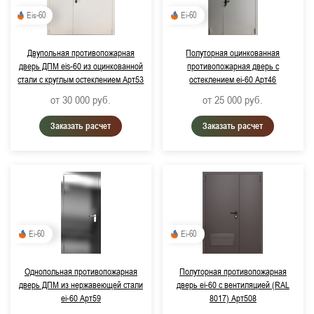
Eis-60
Ei-60
Двупольная противопожарная
Полуторная оцинкованная
дверь ДПМ eis-60 из оцинкованной
противопожарная дверь с
стали с круглым остеклением Арт53
остеклением ei-60 Арт46
от 30 000
руб.
от 25 000
руб.
Заказать расчет
Заказать расчет
Ei-60
Ei-60
Однопольная противопожарная
Полуторная противопожарная
дверь ДПМ из нержавеющей стали
дверь ei-60 с вентиляцией (RAL
ei-60 Арт59
8017) Арт508