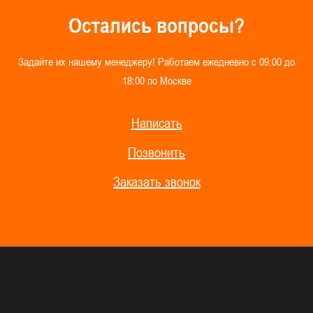
О
с
т
а
л
и
с
ь
в
о
п
р
о
с
ы
?
З
а
д
а
й
т
е
и
х
н
а
ш
е
м
у
м
е
н
е
д
ж
е
р
у
!
Р
а
б
о
т
а
е
м
е
ж
е
д
н
е
в
н
о
с
0
9
:
0
0
д
о
1
8
:
0
0
п
о
М
о
с
к
в
е
Написать
Позвонить
Заказать звонок