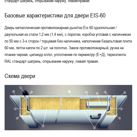
стандарт шагрень, открывание наружу, левая/правая.
Базовые характеристики для двери EIS-60
Дверь металлическая противопожарная дым/газ Eis 60 однопольная /
двупольная из стали 1,2 мм (1,4 мм), с порогом, коробка угловая с наличником
по 50 мм с 3-х сторон / торцевая без наличника, наполнение базальтовая плита
60 мм, петли капли по 2 шт. на полотно. Замок противопожарный, ручка на
планке черная, цилиндр кл/кл, уплотнение по периметру (Е+Д), термолента.
RAL стандарт шагрень, открывание наружу, левая/ правая.
Схема двери