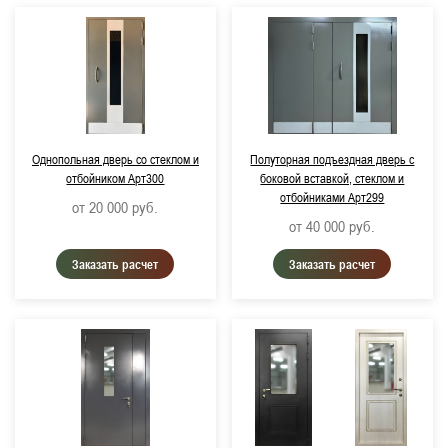
RAL 8017, Шоколадно-коричневый
RAL 8019, Серо-коричневый
RAL 3000, Огненно-красный
RAL 3020, Транспортный красный
Однопольная дверь со стеклом и
Полуторная подъездная дверь с
RAL 5005, Сигнальный синий
отбойником Арт300
боковой вставкой, стеклом и
отбойниками Арт299
RAL 6005, Мохово-зеленый
от 20 000
руб.
от 40 000
руб.
RAL 1015, Светлая слоновая кость
Заказать расчет
Заказать расчет