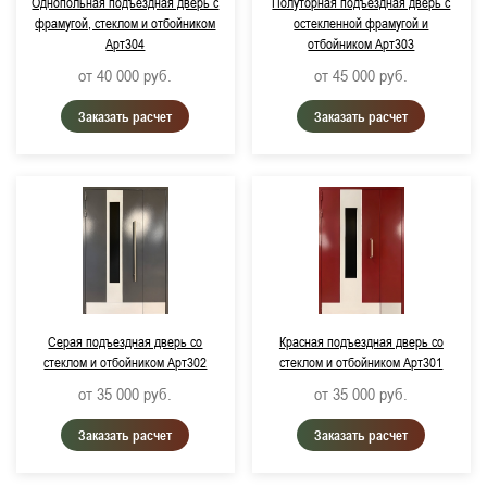
Однопольная подъездная дверь с
Полуторная подъездная дверь с
фрамугой, стеклом и отбойником
остекленной фрамугой и
Не важно
Арт304
отбойником Арт303
от 40 000
руб.
от 45 000
руб.
до 3 дней
Заказать расчет
Заказать расчет
Цвет изделия:
RAL 7035, Светло-серый
RAL 9016, Транспортный белый
RAL 9006, Бело-алюминиевый (металлик)
RAL 9007, Серо-алюминиевый (металлик)
RAL 7016, Антрацитово-серый
Серая подъездная дверь со
Красная подъездная дверь со
стеклом и отбойником Арт302
стеклом и отбойником Арт301
RAL 7024, Графитово-серый
от 35 000
руб.
от 35 000
руб.
RAL 7038, Агатово-серый
Заказать расчет
Заказать расчет
RAL 9005, Глубокий черный