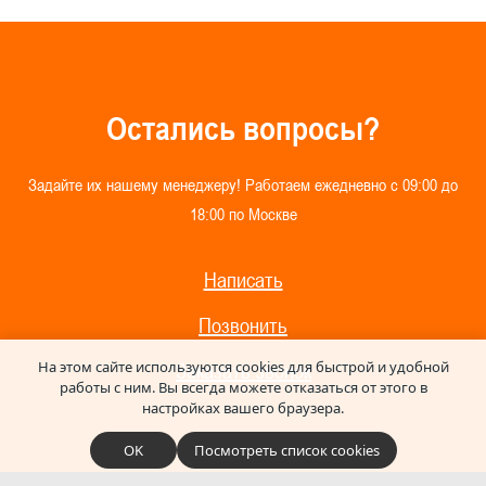
О
с
т
а
л
и
с
ь
в
о
п
р
о
с
ы
?
З
а
д
а
й
т
е
и
х
н
а
ш
е
м
у
м
е
н
е
д
ж
е
р
у
!
Р
а
б
о
т
а
е
м
е
ж
е
д
н
е
в
н
о
с
0
9
:
0
0
д
о
1
8
:
0
0
п
о
М
о
с
к
в
е
Написать
Позвонить
На этом сайте используются cookies для быстрой и удобной
Заказать звонок
работы с ним.
Вы всегда можете отказаться от этого в
настройках вашего браузера.
OK
Посмотреть список cookies