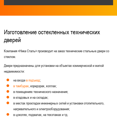
С рисунком на металле
С ручками скобами и рейлингами
Светопрозрачные металлические двери
Изготовление остекленных технических
дверей
Двери ДСВ стальные внутренние
Антивандальные подъездные
Компания «Ника Сталь» производит на заказ технические стальные двери со
стеклом.
Со стеклом и решеткой
Временные
Двери предназначены для установки на объектах коммерческой и жилой
Двери с круглым стеклопакетом
недвижимости:
Стандартные металлические
на входе
в подъезд
;
в тамбурах
, коридорах, холлах;
Полуторные технические
в помещениях технического назначения;
в кладовых и на складах;
С боковыми вставками
в местах прокладки инженерных сетей и установки отопительного,
Технические с доводчиком
нагревательного и электрооборудования;
в цоколях, подвалах, на техэтажах и тд.