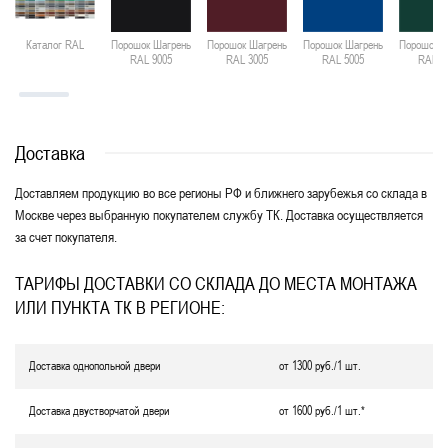
Каталог RAL
Порошок Шагрень
Порошок Шагрень
Порошок Шагрень
Порошок Ш
RAL 9005
RAL 3005
RAL 5005
RAL 6
Доставка
Доставляем продукцию во все регионы РФ и ближнего зарубежья со склада в
Москве через выбранную покупателем службу ТК. Доставка осуществляется
за счет покупателя.
ТАРИФЫ ДОСТАВКИ СО СКЛАДА ДО МЕСТА МОНТАЖА
ИЛИ ПУНКТА ТК В РЕГИОНЕ:
Доставка однопольной двери
от 1300 руб./1 шт.
Доставка двустворчатой двери
от 1600 руб./1 шт.*