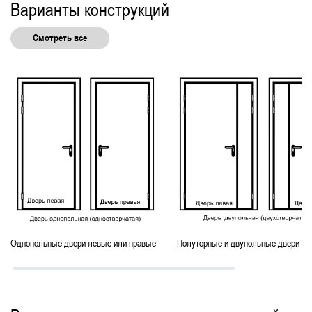
Варианты конструкций
Двупольные технические
Остекленные технические
Смотреть все
Двустворчатые подъездные
Однопольные двери левые или правые
Полуторные и двупольные двери ле