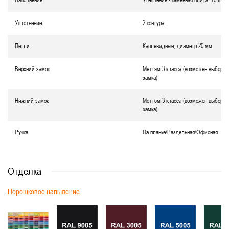
Наполнение
Утепление - каменная плита, толщин
Уплотнение
2 контура
Петли
Каплевидные, диаметр 20 мм
Верхний замок
Меттэм 3 класса (возможен выбор д
замка)
Нижний замок
Меттэм 3 класса (возможен выбор д
замка)
Ручка
На планке/Раздельная/Офисная
Отделка
Порошковое напыление