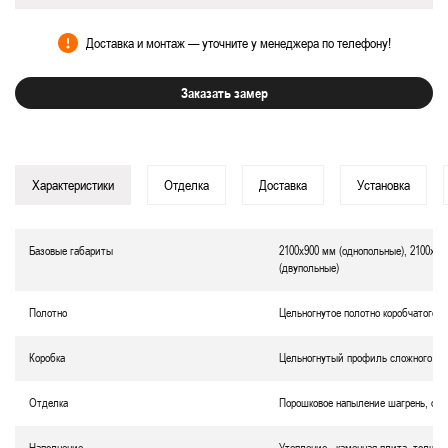
Доставка и монтаж — уточните у менеджера по телефону!
Заказать замер
Характеристики
Отделка
Доставка
Установка
Базовые габариты
2100х900 мм (однопольные), 2100х12
(двупольные)
Полотно
Цельногнутое полотно коробчатого т
Коробка
Цельногнутый профиль сложного се
Отделка
Порошковое напыление
шагрень
, ок