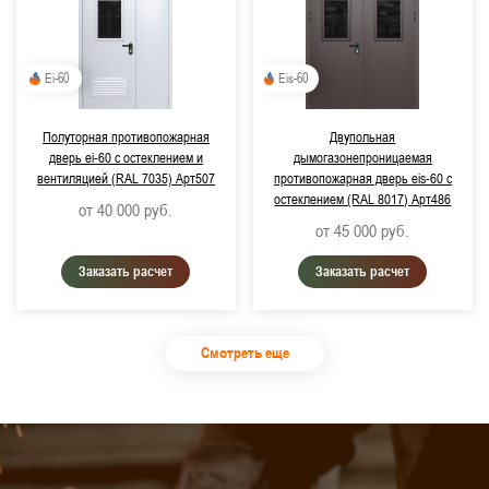
Ei-60
Eis-60
Полуторная противопожарная
Двупольная
дверь ei-60 с остеклением и
дымогазонепроницаемая
вентиляцией (RAL 7035) Арт507
противопожарная дверь eis-60 с
остеклением (RAL 8017) Арт486
от 40 000
руб.
от 45 000
руб.
Заказать расчет
Заказать расчет
Смотреть еще