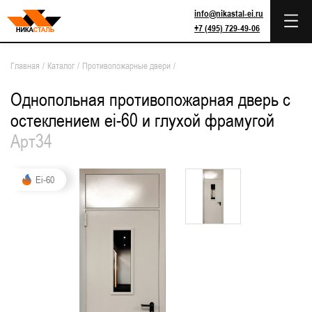
info@nikastal-ei.ru
+7 (495) 729-49-06
Главная
/
Каталог
/
Противопожарные двери
/
Однопольная противопожарная дверь с
остеклением ei-60 и глухой фрамугой
Арт34
Ei-60