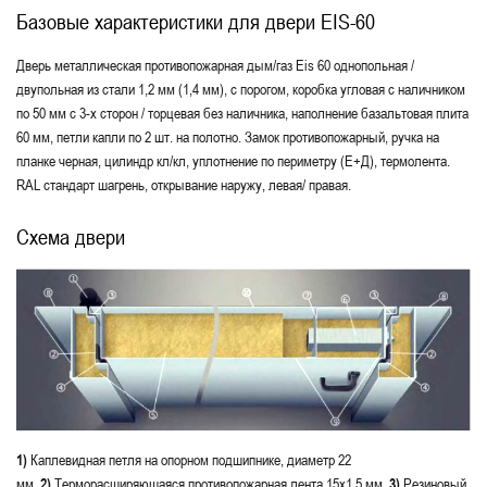
Базовые характеристики для двери EIS-60
Дверь металлическая противопожарная дым/газ Eis 60 однопольная /
двупольная из стали 1,2 мм (1,4 мм), с порогом, коробка угловая с наличником
по 50 мм с 3-х сторон / торцевая без наличника, наполнение базальтовая плита
60 мм, петли капли по 2 шт. на полотно. Замок противопожарный, ручка на
планке черная, цилиндр кл/кл, уплотнение по периметру (Е+Д), термолента.
RAL стандарт шагрень, открывание наружу, левая/ правая.
Схема двери
1)
Каплевидная петля на опорном подшипнике, диаметр 22
мм.
2)
Терморасширяющаяся противопожарная лента 15х1,5 мм.
3)
Резиновый