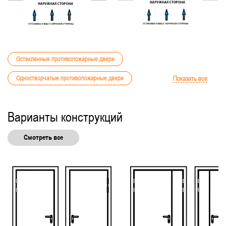
Остекленные противопожарные двери
Одностворчатые противопожарные двери
Показать все
Двери с фрамугой
Металлические двери
Варианты конструкций
Белые
Для гостиниц
Для детского сада
Смотреть все
Для многоквартирных жилых домов
Нестандартные
С порошковым напылением
Уличные
Для общественных зданий
Для прачечной