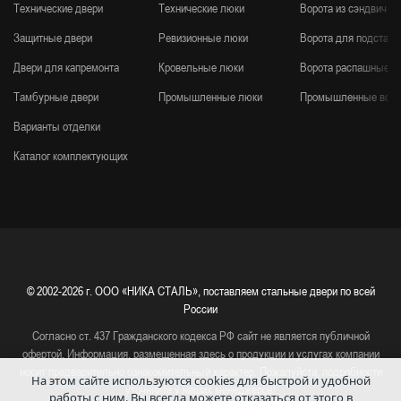
Технические двери
Технические люки
Ворота из сэндвич-п
Защитные двери
Ревизионные люки
Ворота для подстанц
Двери для капремонта
Кровельные люки
Ворота распашные
Тамбурные двери
Промышленные люки
Промышленные воро
Варианты отделки
Каталог комплектующих
© 2002-2026 г.
ООО «НИКА СТАЛЬ», поставляем стальные двери по всей
России
Согласно ст. 437 Гражданского кодекса РФ сайт не является публичной
офертой. Информация, размещенная здесь о продукции и услугах компании
носит предварительно ознакомительный характер. Пожалуйста, подробности
На этом сайте используются cookies для быстрой и удобной
уточняйте у наших менеджеров!
работы с ним.
Вы всегда можете отказаться от этого в