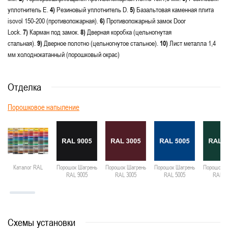
уплотнитель E.
4)
Резиновый уплотнитель D.
5)
Базальтовая каменная плита
isovol 150-200 (противопожарная).
6)
Противопожарный замок Door
Lock.
7)
Карман под замок.
8)
Дверная коробка (цельногнутая
стальная).
9)
Дверное полотно (цельногнутое стальное).
10)
Лист металла 1,4
мм холоднокатанный (порошковый окрас)
Отделка
Порошковое напыление
Каталог RAL
Порошок Шагрень
Порошок Шагрень
Порошок Шагрень
Порошок Ш
RAL 9005
RAL 3005
RAL 5005
RAL 6
Схемы установки