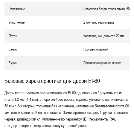
Наполнение
Негорючая базальтовая плита, 60 м
Уплотнение
2 контура, термолента
Петли
Каплевидные, диаметр 20 мм
Замок
Противопожарный
Ручка
Противопожарная на планке
Базовые характеристики для двери EI-60
Дверь металлическая противопожарная Еі 60 однопольная / двупольная из
стали 1,2 мм (1,4 мм), с порогом / без порога, коробка угловая с наличником по
50 мм с 3-х сторон / торцевая без наличника, наполнение базальтовая плита 60
мм, петли капли по 2 шт. на полотно. Замок противопожарный, ручка на планке
черная, цилиндр кл/ кл, уплотнение по периметру (Е), термолента. RAL
стандарт шагрень, открывание наружу, левая/правая.