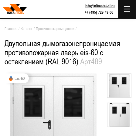
info@nikastal-ei.ru
+7 (495) 729-49-06
Главная
/
Каталог
/
Противопожарные двери
/
Двупольная дымогазонепроницаемая
противопожарная дверь eis-60 с
остеклением (RAL 9016)
Арт489
Eis-60