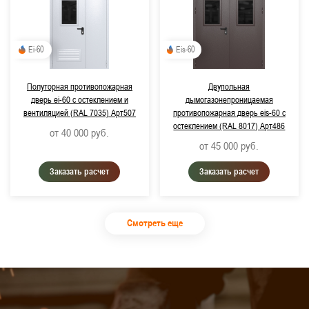
Ei-60
Eis-60
Полуторная противопожарная
Двупольная
дверь ei-60 с остеклением и
дымогазонепроницаемая
вентиляцией (RAL 7035) Арт507
противопожарная дверь eis-60 с
остеклением (RAL 8017) Арт486
от 40 000
руб.
от 45 000
руб.
Заказать расчет
Заказать расчет
Смотреть еще