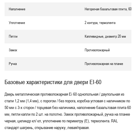
Наполнение
Негорючая базальтовая плита, 60 м
Уплотнение
2 контура, термолента
Петли
Каплевидные, диаметр 20 мм
Замок
Противопожарный
Ручка
Противопожарная на планке
Базовые характеристики для двери EI-60
Дверь металлическая противопожарная Еі 60 однопольная / двупольная из
стали 1,2 мм (1,4 мм), с порогом / без порога, коробка угловая с наличником по
50 мм с 3-х сторон / торцевая без наличника, наполнение базальтовая плита 60
мм, петли капли по 2 шт. на полотно. Замок противопожарный, ручка на планке
черная, цилиндр кл/ кл, уплотнение по периметру (Е), термолента. RAL
стандарт шагрень, открывание наружу, левая/правая.