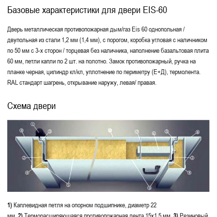
Базовые характеристики для двери EIS-60
Дверь металлическая противопожарная дым/газ Eis 60 однопольная /
двупольная из стали 1,2 мм (1,4 мм), с порогом, коробка угловая с наличником
по 50 мм с 3-х сторон / торцевая без наличника, наполнение базальтовая плита
60 мм, петли капли по 2 шт. на полотно. Замок противопожарный, ручка на
планке черная, цилиндр кл/кл, уплотнение по периметру (Е+Д), термолента.
RAL стандарт шагрень, открывание наружу, левая/ правая.
Схема двери
1)
Каплевидная петля на опорном подшипнике, диаметр 22
мм.
2)
Терморасширяющаяся противопожарная лента 15х1,5 мм.
3)
Резиновый