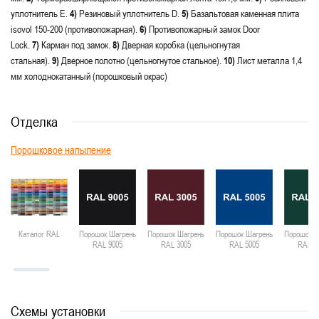
уплотнитель E.
4)
Резиновый уплотнитель D.
5)
Базальтовая каменная плита
isovol 150-200 (противопожарная).
6)
Противопожарный замок Door
Lock.
7)
Карман под замок.
8)
Дверная коробка (цельногнутая
стальная).
9)
Дверное полотно (цельногнутое стальное).
10)
Лист металла 1,4
мм холоднокатанный (порошковый окрас)
Отделка
Порошковое напыление
Каталог RAL
Порошок Шагрень
Порошок Шагрень
Порошок Шагрень
Порошок Ш
RAL 9005
RAL 3005
RAL 5005
RAL 6
Схемы установки