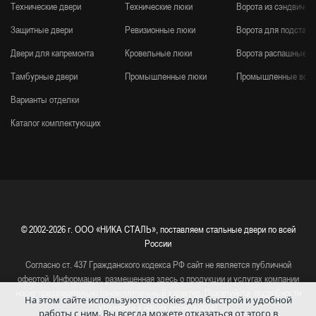
Технические двери
Технические люки
Ворота из сэндвич-п
Защитные двери
Ревизионные люки
Ворота для подстанц
Двери для капремонта
Кровельные люки
Ворота распашные
Тамбурные двери
Промышленные люки
Промышленные воро
Варианты отделки
Каталог комплектующих
© 2002-2026 г.
ООО «НИКА СТАЛЬ», поставляем стальные двери по всей
России
Согласно ст. 437 Гражданского кодекса РФ сайт не является публичной
офертой. Информация, размещенная здесь о продукции и услугах компании
носит предварительно ознакомительный характер. Пожалуйста, подробности
На этом сайте используются cookies для быстрой и удобной
уточняйте у наших менеджеров!
работы с ним.
Вы всегда можете отказаться от этого в