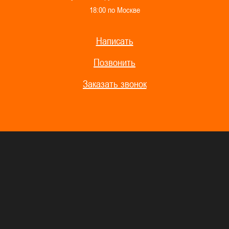
1
8
:
0
0
п
о
М
о
с
к
в
е
Написать
Позвонить
Заказать звонок