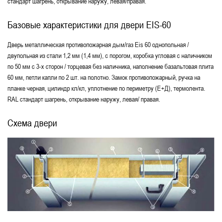
стандарт шагрень, открывание наружу, левая/правая.
Базовые характеристики для двери EIS-60
Дверь металлическая противопожарная дым/газ Eis 60 однопольная /
двупольная из стали 1,2 мм (1,4 мм), с порогом, коробка угловая с наличником
по 50 мм с 3-х сторон / торцевая без наличника, наполнение базальтовая плита
60 мм, петли капли по 2 шт. на полотно. Замок противопожарный, ручка на
планке черная, цилиндр кл/кл, уплотнение по периметру (Е+Д), термолента.
RAL стандарт шагрень, открывание наружу, левая/ правая.
Схема двери