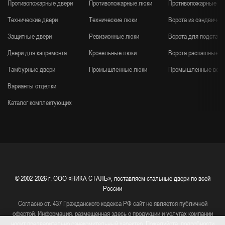
Противопожарные двери
Противопожарные люки
Противопожарные во
Технические двери
Технические люки
Ворота из сэндвич-п
Защитные двери
Ревизионные люки
Ворота для подстанц
Двери для капремонта
Кровельные люки
Ворота распашные
Тамбурные двери
Промышленные люки
Промышленные воро
Варианты отделки
Каталог комплектующих
© 2002-2026 г.
ООО «НИКА СТАЛЬ», поставляем стальные двери по всей
России
Согласно ст. 437 Гражданского кодекса РФ сайт не является публичной
офертой. Информация, размещенная здесь о продукции и услугах компании
носит предварительно ознакомительный характер. Пожалуйста, подробности