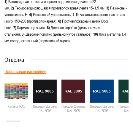
1)
Каплевидная петля на опорном подшипнике, диаметр 22
мм.
2)
Терморасширяющаяся противопожарная лента 15х1,5 мм.
3)
Резиновый
уплотнитель E.
4)
Резиновый уплотнитель D.
5)
Базальтовая каменная плита
isovol 150-200 (противопожарная).
6)
Противопожарный замок Door
Lock.
7)
Карман под замок.
8)
Дверная коробка (цельногнутая
стальная).
9)
Дверное полотно (цельногнутое стальное).
10)
Лист металла 1,4
мм холоднокатанный (порошковый окрас)
Отделка
Порошковое напыление
Каталог RAL
Порошок Шагрень
Порошок Шагрень
Порошок Шагрень
Порошок Ш
RAL 9005
RAL 3005
RAL 5005
RAL 6