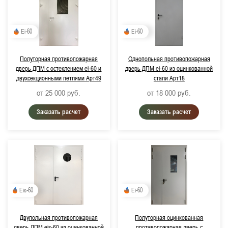
Ei-60
Ei-60
Полуторная противопожарная
Однопольная противопожарная
дверь ДПМ с остеклением ei-60 и
дверь ДПМ ei-60 из оцинкованной
двухсекционными петлями Арт49
стали Арт18
от 25 000
руб.
от 18 000
руб.
Заказать расчет
Заказать расчет
Eis-60
Ei-60
Двупольная противопожарная
Полуторная оцинкованная
дверь ДПМ eis-60 из оцинкованной
противопожарная дверь с