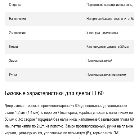
Отделка
Порошковое напыление шагрень, окр
Наполнение
Негорючая базальтовая плита, 60 м
Уплотнение
2 контура, термолента
Петли
Каплевидные, диаметр 20 мм
Замок
Противопожарный
Ручка
Противопожарная на планке
Базовые характеристики для двери EI-60
Дверь металлическая противопожарная Еі 60 однопольная / двупольная из
стали 1,2 мм (1,4 мм), с порогом / без порога, коробка угловая с наличником по
50 мм с 3-х сторон / торцевая без наличника, наполнение базальтовая плита 60
мм, петли капли по 2 шт. на полотно. Замок противопожарный, ручка на планке
черная, цилиндр кл/ кл, уплотнение по периметру (Е), термолента. RAL