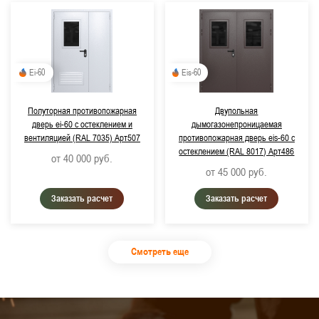
Ei-60
Eis-60
Полуторная противопожарная
Двупольная
дверь ei-60 с остеклением и
дымогазонепроницаемая
вентиляцией (RAL 7035) Арт507
противопожарная дверь eis-60 с
остеклением (RAL 8017) Арт486
от 40 000
руб.
от 45 000
руб.
Заказать расчет
Заказать расчет
Смотреть еще