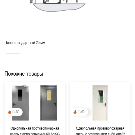
Утепленные
Для коммерческих объектов
Для путей эвакуации
Для производственных зданий и помещений
Для баров, ресторанов и кафе
Порог стандартный 25 мм
Для детского сада
Для гостиниц
С замком
С доводчиком
Для многоквартирных жилых домов
Похожие товары
С отделкой
Для прачечной
С нажимной ручкой
Ei-60
Ei-60
Однопольная противопожарная
Однопольная противопожарная
дверь с остеклением ei-60 Арт33
дверь с остеклением ei-60 Арт32