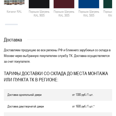
Каталог RAL
Порошок Шагрень
Порошок Шагрень
Порошок Шагрень
Порошок Ш
RAL 9005
RAL 3005
RAL 5005
RAL 6
Доставка
Доставляем продукцию во все регионы РФ и ближнего зарубежья со склада в
Москве через выбранную покупателем службу ТК. Доставка осуществляется
за счет покупателя.
ТАРИФЫ ДОСТАВКИ СО СКЛАДА ДО МЕСТА МОНТАЖА
ИЛИ ПУНКТА ТК В РЕГИОНЕ:
Доставка однопольной двери
от 1300 руб./1 шт.
Доставка двустворчатой двери
от 1600 руб./1 шт.*