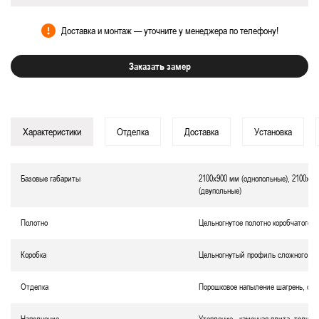
Доставка и монтаж — уточните у менеджера по телефону!
Заказать замер
Характеристики
Отделка
Доставка
Установка
Базовые габариты
2100х900 мм (однопольные), 2100х12
(двупольные)
Полотно
Цельногнутое полотно коробчатого т
Коробка
Цельногнутый профиль сложного се
Отделка
Порошковое напыление
шагрень
, ок