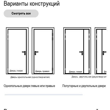
Варианты конструкций
Технические для гаража
Смотреть все
Однопольные двери левые или правые
Полуторные и двупольные двери ле