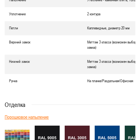
Наполнение
Утепление - каменная плита, толщин
Уплотнение
2 контура
Петли
Каплевидные, диаметр 20 мм
Верхний замок
Меттэм 3 класса (возможен выбор д
замка)
Нижний замок
Меттэм 3 класса (возможен выбор д
замка)
Ручка
На планке/Раздельная/Офисная
Отделка
Порошковое напыление