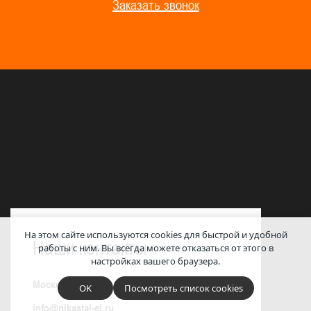
Заказать звонок
На этом сайте используются cookies для быстрой и удобной
Наши контакты
работы с ним.
Вы всегда можете отказаться от этого в
настройках вашего браузера.
Московская обл., ГО Клин, д. Лаврово, д. 251
OK
Посмотреть список cookies
info@nikastal-ei.ru