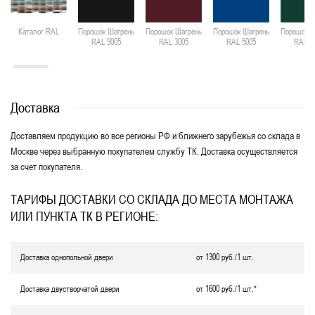
Каталог RAL
Порошок Шагрень
Порошок Шагрень
Порошок Шагрень
Порошок Ш
RAL 9005
RAL 3005
RAL 5005
RAL 6
Доставка
Доставляем продукцию во все регионы РФ и ближнего зарубежья со склада в
Москве через выбранную покупателем службу ТК. Доставка осуществляется
за счет покупателя.
ТАРИФЫ ДОСТАВКИ СО СКЛАДА ДО МЕСТА МОНТАЖА
ИЛИ ПУНКТА ТК В РЕГИОНЕ:
Доставка однопольной двери
от 1300 руб./1 шт.
Доставка двустворчатой двери
от 1600 руб./1 шт.*