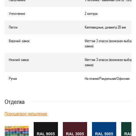
Наполнение
Утепление - каменная плита, толщин
Уплотнение
2 контура
Петли
Каплевидные, диаметр 20 мм
Верхний замок
Меттэм 3 класса (возможен выбор д
замка)
Нижний замок
Меттэм 3 класса (возможен выбор д
замка)
Ручка
На планке/Раздельная/Офисная
Отделка
Порошковое напыление