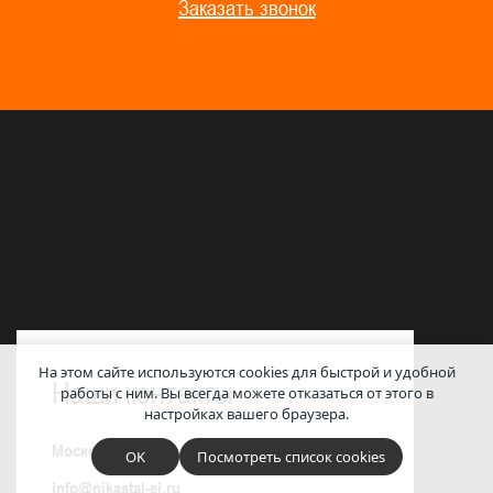
Заказать звонок
На этом сайте используются cookies для быстрой и удобной
Наши контакты
работы с ним.
Вы всегда можете отказаться от этого в
настройках вашего браузера.
Московская обл., ГО Клин, д. Лаврово, д. 251
OK
Посмотреть список cookies
info@nikastal-ei.ru