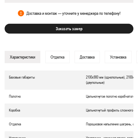
Доставка и монтаж — уточните у менеджера по телефону!
Заказать замер
Характеристики
Отделка
Доставка
Установка
Базовые габариты
2100х900 мм (однопольные), 2100х12
(двупольные)
Полотно
Цельногнутое полотно коробчатого т
Коробка
Цельногнутый профиль сложного се
Отделка
Порошковое напыление
шагрень
, ок