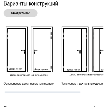
Варианты конструкций
Для наружной установки
Смотреть все
Однопольные двери левые или правые
Полуторные и двупольные двери ле