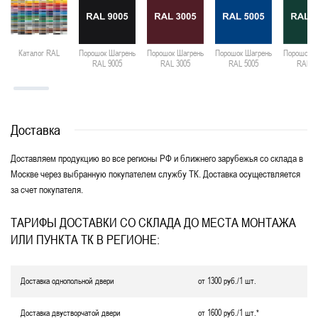
Каталог RAL
Порошок Шагрень
Порошок Шагрень
Порошок Шагрень
Порошок Ш
RAL 9005
RAL 3005
RAL 5005
RAL 6
Доставка
Доставляем продукцию во все регионы РФ и ближнего зарубежья со склада в
Москве через выбранную покупателем службу ТК. Доставка осуществляется
за счет покупателя.
ТАРИФЫ ДОСТАВКИ СО СКЛАДА ДО МЕСТА МОНТАЖА
ИЛИ ПУНКТА ТК В РЕГИОНЕ:
Доставка однопольной двери
от 1300 руб./1 шт.
Доставка двустворчатой двери
от 1600 руб./1 шт.*