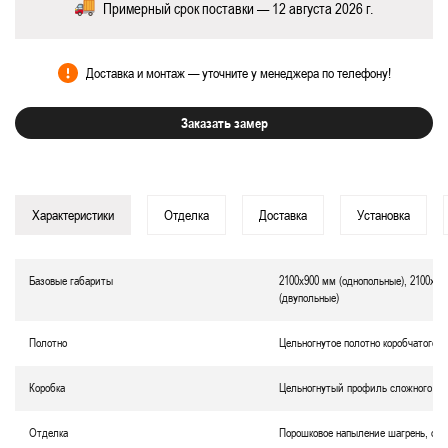
Примерный срок поставки — 12 августа 2026 г.
Доставка и монтаж — уточните у менеджера по телефону!
Заказать замер
Характеристики
Отделка
Доставка
Установка
Базовые габариты
2100х900 мм (однопольные), 2100х12
(двупольные)
Полотно
Цельногнутое полотно коробчатого т
Коробка
Цельногнутый профиль сложного се
Отделка
Порошковое напыление
шагрень
, ок