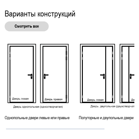
Однопольные технические
Варианты конструкций
Остекленные технические
Смотреть все
Однопольные двери левые или правые
Полуторные и двупольные двери ле