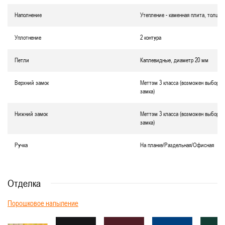
Наполнение
Утепление - каменная плита, толщин
Уплотнение
2 контура
Петли
Каплевидные, диаметр 20 мм
Верхний замок
Меттэм 3 класса (возможен выбор д
замка)
Нижний замок
Меттэм 3 класса (возможен выбор д
замка)
Ручка
На планке/Раздельная/Офисная
Отделка
Порошковое напыление