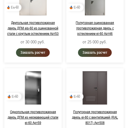
Eis-60
Ei-60
Двупольная противопожарная
Полуторная оцинкованная
дверь ДПМ eis-60 из оцинкованной
противопожарная дверь с
стали с круглым остеклением Арт53
остеклением ei-60 Арт46
от 30 000
руб.
от 25 000
руб.
Заказать расчет
Заказать расчет
Ei-60
Ei-60
Однопольная противопожарная
Полуторная противопожарная
дверь ДПМ из нержавеющей стали
дверь ei-60 с вентиляцией (RAL
ei-60 Арт59
8017) Арт508