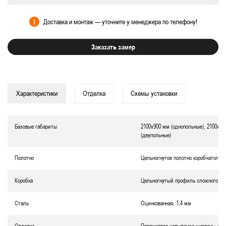
Доставка и монтаж — уточните у менеджера по телефону!
Заказать замер
Характеристики
Отделка
Схемы установки
Базовые габариты
2100х900 мм (однопольные), 2100х12
(двупольные)
Полотно
Цельногнутое полотно коробчатого т
Коробка
Цельногнутый профиль сложного се
Сталь
Оцинкованная,
1,4 мм