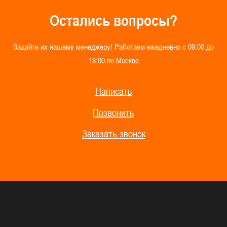
О
с
т
а
л
и
с
ь
в
о
п
р
о
с
ы
?
З
а
д
а
й
т
е
и
х
н
а
ш
е
м
у
м
е
н
е
д
ж
е
р
у
!
Р
а
б
о
т
а
е
м
е
ж
е
д
н
е
в
н
о
с
0
9
:
0
0
д
о
1
8
:
0
0
п
о
М
о
с
к
в
е
Написать
Позвонить
Заказать звонок