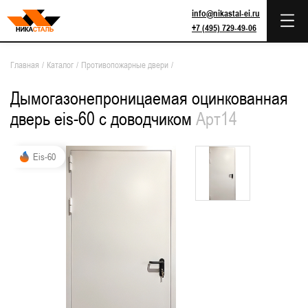
info@nikastal-ei.ru
+7 (495) 729-49-06
Главная
/
Каталог
/
Противопожарные двери
/
Дымогазонепроницаемая оцинкованная
дверь eis-60 с доводчиком
Арт14
Eis-60