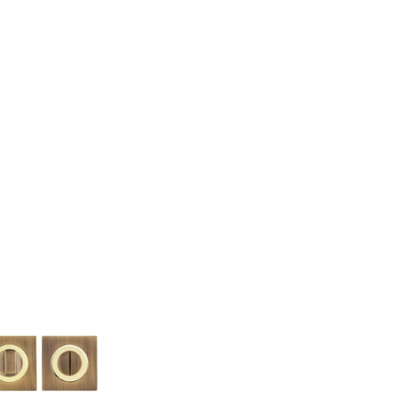
системой антипаника
 вентиляцией
Фото наших
орчатые противопожарные двери
рчатые противопожарные двери
противопожарные двери
нные противопожарные двери
пожарные двери с МДФ-панелями
ицинских учреждений
атическим выпадающим порогом