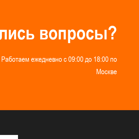
л
и
с
ь
в
о
п
р
о
с
ы
?
Р
а
б
о
т
а
е
м
е
ж
е
д
н
е
в
н
о
с
0
9
:
0
0
д
о
1
8
:
0
0
п
о
М
о
с
к
в
е