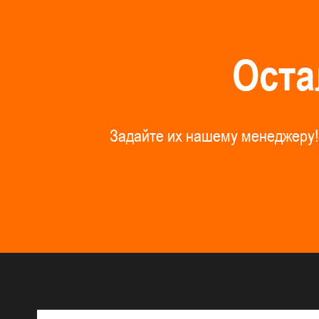
О
с
т
а
З
а
д
а
й
т
е
и
х
н
а
ш
е
м
у
м
е
н
е
д
ж
е
р
у
!