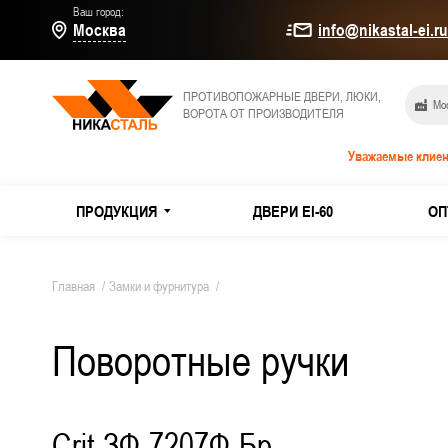
Ваш город:
Москва
info@nikastal-ei.r
ПРОТИВОПОЖАРНЫЕ ДВЕРИ, ЛЮКИ,
Мос
ВОРОТА ОТ ПРОИЗВОДИТЕЛЯ
Уважаемые клиен
ПРОДУКЦИЯ
ДВЕРИ EI-60
ОП
МЕТАЛЛИЧЕСКИЕ ДВЕРИ
Дымогаз
Главная
/
Замки и фурнитура
/
Двери E
Поворотные ручки
ПРОТИВОПОЖАРНЫЕ ДВЕРИ
Из оцин
ТЕХНИЧЕСКИЕ ДВЕРИ
Двери и
Crit ЗФ-7207Ф-Бр