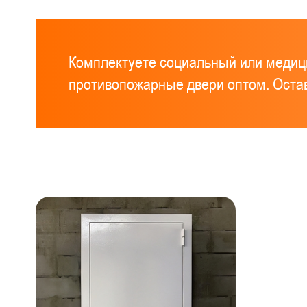
Комплектуете социальный или медиц
противопожарные двери оптом. Остав