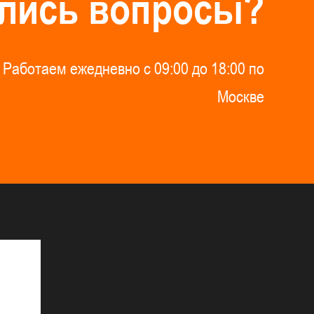
л
и
с
ь
в
о
п
р
о
с
ы
?
Р
а
б
о
т
а
е
м
е
ж
е
д
н
е
в
н
о
с
0
9
:
0
0
д
о
1
8
:
0
0
п
о
М
о
с
к
в
е