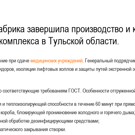
системой антипаника
 вентиляцией
брика завершила производство и 
Фото наших
орчатые противопожарные двери
комплекса в Тульской области.
рчатые противопожарные двери
ание при сдаче
медицинских учреждений
. Генеральный подрядчик
противопожарные двери
идоров, изоляции лифтовых холлов и защиты путей экстренной э
нные противопожарные двери
пожарные двери с МДФ-панелями
о соответствующие требованиям ГОСТ. Особенности отгруженной
и и теплоизолирующей способности в течение 60 минут при прямо
ицинских учреждений
ороба, блокирующей проникновение холодного и горячего дыма
атическим выпадающим порогом
ярной обработке дезинфицирующими средствами;
атического закрывания створки.