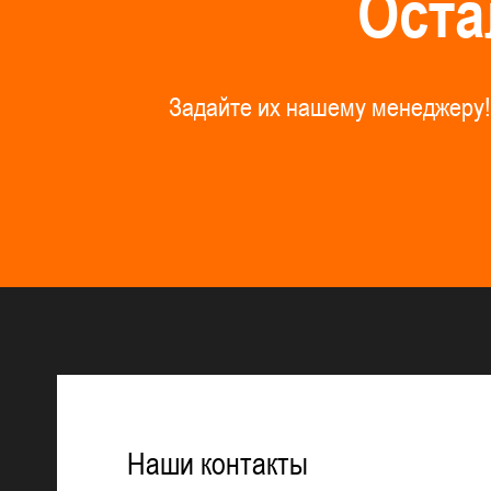
О
с
т
а
З
а
д
а
й
т
е
и
х
н
а
ш
е
м
у
м
е
н
е
д
ж
е
р
у
!
Наши контакты