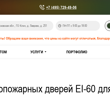
u
+7 (495) 729-49-06
ковская обл., ГО Клин, д. Лаврово, д. 251
ПН-ПТ с 9:00 до 18:00
ты! Обращаем ваше внимание, что цены на сайте могут отличаться, благодар
ТОМ
УСЛУГИ
ПОРТФОЛИО
онепроницаемые EIS-60
IW-60
опожарных дверей EI-60 дл
кованной стали
з нержавеющей стали