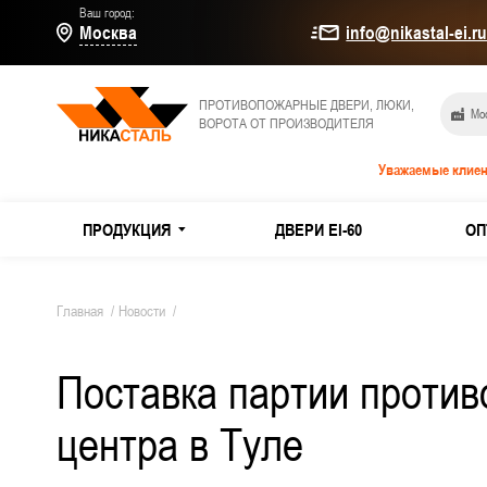
Ваш город:
Москва
info@nikastal-ei.r
ПРОТИВОПОЖАРНЫЕ ДВЕРИ, ЛЮКИ,
Мос
ВОРОТА ОТ ПРОИЗВОДИТЕЛЯ
Уважаемые клиен
ПРОДУКЦИЯ
ДВЕРИ EI-60
ОП
МЕТАЛЛИЧЕСКИЕ ДВЕРИ
Дымогаз
Главная
/
Новости
/
Двери E
Поставка партии против
ПРОТИВОПОЖАРНЫЕ ДВЕРИ
Из оцин
центра в Туле
ТЕХНИЧЕСКИЕ ДВЕРИ
Двери и