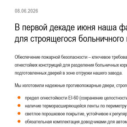
ДВЕРИ СПЕЦНАЗНАЧЕНИЯ
Двери с 
08.06.2026
Двери с
МЕТАЛЛИЧЕСКИЕ ЛЮКИ
В первой декаде июня наша фа
Одноств
для строящегося больничного 
МЕТАЛЛИЧЕСКИЕ ВОРОТА
Двуство
Обеспечение пожарной безопасности – ключевое требов
МЕТАЛЛИЧЕСКИЕ ИЗДЕЛИЯ
Глухие 
огнестойких конструкций для разделения больничных кор
Остекле
подготовленных дверей в зоне отгрузки нашего завода.
РЕНТГЕНОЗАЩИТНЫЕ
ИЗДЕЛИЯ
Противо
Мы изготовили надежные противопожарные двери, строг
предел огнестойкости EI-60 (сохранение целостност
Для мед
наличие терморасширяющейся ленты по периметру к
С автом
светлое порошковое покрытие, устойчивое к регул
обязательная комплектация доводчиками для автом