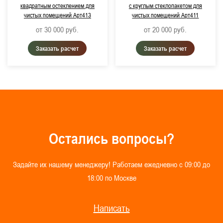
квадратным остеклением для
с круглым стеклопакетом для
чистых помещений Арт413
чистых помещений Арт411
от 30 000
руб.
от 20 000
руб.
Заказать расчет
Заказать расчет
О
с
т
а
л
и
с
ь
в
о
п
р
о
с
ы
?
З
а
д
а
й
т
е
и
х
н
а
ш
е
м
у
м
е
н
е
д
ж
е
р
у
!
Р
а
б
о
т
а
е
м
е
ж
е
д
н
е
в
н
о
с
0
9
:
0
0
д
о
1
8
:
0
0
п
о
М
о
с
к
в
е
Написать