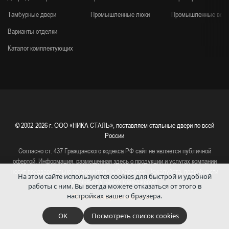
Тамбурные двери
Промышленные люки
Промышленные воро
Варианты отделки
Каталог комплектующих
© 2002-2026 г.
ООО «НИКА СТАЛЬ», поставляем стальные двери по всей
России
Согласно ст. 437 Гражданского кодекса РФ сайт не является публичной
офертой. Информация, размещенная здесь о продукции и услугах компании
носит предварительно ознакомительный характер. Пожалуйста, подробности
На этом сайте используются cookies для быстрой и удобной
уточняйте у наших менеджеров!
работы с ним.
Вы всегда можете отказаться от этого в
настройках вашего браузера.
Политика конфиденциальности
OK
Посмотреть список cookies