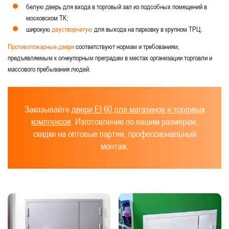
белую дверь для входа в торговый зал из подсобных помещений в
московском ТК;
широкую
двустворчатую
для выхода на парковку в крупном ТРЦ.
Противопожарные двери
соответствуют нормам и требованиям,
предъявляемым к огнеупорным преградам в местах организации торговли и
массового пребывания людей.
Заказывайте
двери EI 60 для магазинов и торговых
комплексов
. Изготовление по вашим размерам,
скидки на оптовые партии, профессиональный
монтаж.