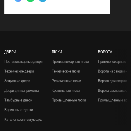
ДВЕРИ
ЛЮКИ
ВОРОТА
Противопожарные двери
Противопожарные люки
Противопожарные во
Технические двери
Технические люки
Ворота из сэндвич-п
Защитные двери
Ревизионные люки
Ворота для подстанц
Двери для капремонта
Кровельные люки
Ворота распашные
Тамбурные двери
Промышленные люки
Промышленные воро
Варианты отделки
Каталог комплектующих