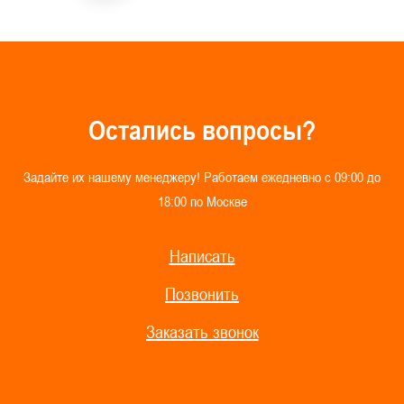
О
с
т
а
л
и
с
ь
в
о
п
р
о
с
ы
?
З
а
д
а
й
т
е
и
х
н
а
ш
е
м
у
м
е
н
е
д
ж
е
р
у
!
Р
а
б
о
т
а
е
м
е
ж
е
д
н
е
в
н
о
с
0
9
:
0
0
д
о
1
8
:
0
0
п
о
М
о
с
к
в
е
Написать
Позвонить
Заказать звонок