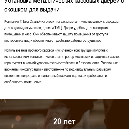
Установка металлических кассовых дверей с
Технические двери с передаточным окном
окошком для выдачи
Компания «Ника Сталь» изготовит на заказ металлические двери с окошком
для выдачи документов, денег и ТМЦ. Двери удобны для складских
помещений и касс. Они обеспечивают защиту помещения от доступа
посторонних лиц и обеспечивают удобство работы сотрудников.
Использование прочного каркаса и усиленной конструкции полотна с
использованием толстых листов стали, ребер жесткости и надежных замков
гарантирует высокий уровень взломостойкости и безопасности. Различные
варианты конфигурации и изготовление по индивидуальным размерам
позволяют подобрать оптимальный вариант под ваши требования и
особенности помещения.
20 лет