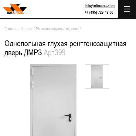
info@nikastal-ei.ru
+7 (495) 729-49-06
Главная
/
Каталог
/
Рентгенозащитные изделия
/
Однопольная глухая рентгенозащитная
дверь ДМРЗ
Арт399