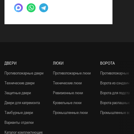
ДВЕРИ
ЛЮКИ
ВОРОТА
Противопожарные двери
Противопожарные люки
Противопожарные во
Технические двери
Технические люки
Ворота из сэндвич-п
Защитные двери
Ревизионные люки
Ворота для подстанц
Двери для капремонта
Кровельные люки
Ворота распашные
Тамбурные двери
Промышленные люки
Промышленные воро
Варианты отделки
Каталог комплектующих