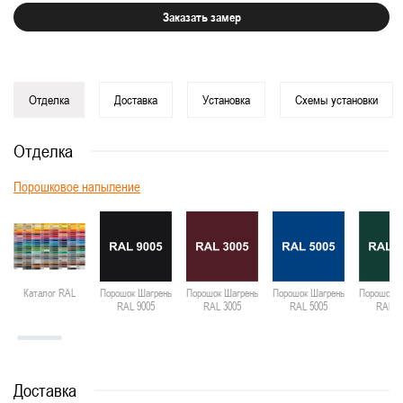
Заказать замер
Отделка
Доставка
Установка
Схемы установки
Отделка
Порошковое напыление
Каталог RAL
Порошок Шагрень
Порошок Шагрень
Порошок Шагрень
Порошок Ш
RAL 9005
RAL 3005
RAL 5005
RAL 6
Доставка