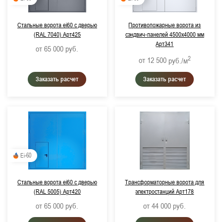
Стальные ворота ei60 с дверью
Противопожарные ворота из
(RAL 7040) Арт425
сэндвич-панелей 4500х4000 мм
Арт341
от 65 000
руб.
2
от 12 500
руб./м
Заказать расчет
Заказать расчет
Ei-60
Стальные ворота ei60 с дверью
Трансформаторные ворота для
(RAL 5005) Арт420
электростанций Арт178
от 65 000
руб.
от 44 000
руб.