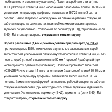
необходимости делаем по умолчанию). Полотна коробчатого типа (типа
«СЭНДВИЧ») из стали 1,4 мм с наполнением базальтовой плитой 60-80 мм и
усилением по периметру профилем, петли капли 160*25 мм по З шт. на
полотно. Замок «Страж» с черной ручкой на планке на рабочей створке, не
рабочая створка на шпингалетах (при необходимости ставим гаражные
задвижки по умолчанию). Уплотнение по периметру (Е+Д), термолента (если
Ei60). Ral стандарт шагрень,
открывание только наружу.
Ворота распашные (1,4 мм рекомендовано при размерах
до 3*3 м
)
противопожарные Ei60 / технические двупольные равнопольные: короб
закрытого типа усиленный из сложно гнутого профиля из стали 1,4 мм, с / без
порога, короб угловой с наличником по 50 мм / торцевой / разборный (при
необходимости делаем по умолчанию). Полотна коробчатого типа (типа
«СЭНДВИЧ») из стали 1,4 мм с наполнением базальтовой плитой 60-80 мм и
усилением по периметру профилем, петли капли 160*25 мм по З шт. на
полотно. Замок пп с черной ручкой на планке на рабочей створке, не рабочая
створка на шпингалетах (при необходимости ставим гаражные задвижки по
умолчанию). Уплотнение по периметру (Е+Д), термолента (если Ei60). Ral
стандарт шагрень,
открывание только наружу