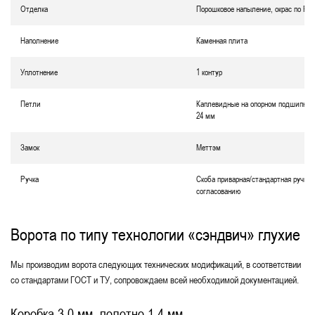
Отделка
Порошковое напыление, окрас по RA
Наполнение
Каменная плита
Уплотнение
1 контур
Петли
Каплевидные на опорном подшипник
24 мм
Замок
Меттэм
Ручка
Скоба приварная/стандартная ручка 
согласованию
Ворота по типу технологии «сэндвич» глухие
Мы производим ворота следующих технических модификаций, в соответствии
со стандартами ГОСТ и ТУ, сопровождаем всей необходимой документацией.
Коробка 3.0 мм, полотно 1.4 мм