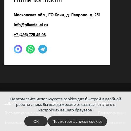
Московская обл., ГО Клин, д. Лаврово, д. 251
info@nikastal-ei.ru
+7 (495) 729-49-06
На этом сайте используются cookies для быстрой и удобной
ДВЕРИ
ЛЮКИ
ВОРОТА
работы с ним.
Вы всегда можете отказаться от этого в
настройках вашего браузера.
Противопожарные двери
Противопожарные люки
Противопожарные во
OK
Посмотреть список cookies
Технические двери
Технические люки
Ворота из сэндвич-п