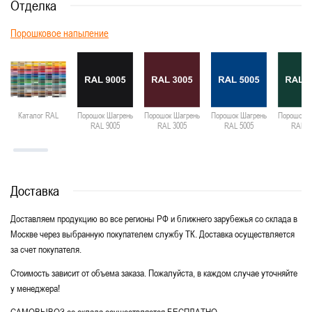
Отделка
Порошковое напыление
Каталог RAL
Порошок Шагрень
Порошок Шагрень
Порошок Шагрень
Порошок Ш
RAL 9005
RAL 3005
RAL 5005
RAL 6
Доставка
Доставляем продукцию во все регионы РФ и ближнего зарубежья со склада в
Москве через выбранную покупателем службу ТК. Доставка осуществляется
за счет покупателя.
Стоимость зависит от объема заказа. Пожалуйста, в каждом случае уточняйте
у менеджера!