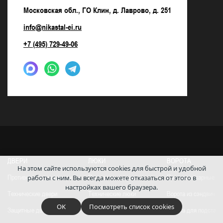
Московская обл., ГО Клин, д. Лаврово, д. 251
info@nikastal-ei.ru
+7 (495) 729-49-06
ДВЕРИ
ЛЮКИ
ВОРОТА
На этом сайте используются cookies для быстрой и удобной
работы с ним.
Вы всегда можете отказаться от этого в
Противопожарные двери
Противопожарные люки
Противопожарные во
настройках вашего браузера.
Технические двери
Технические люки
Ворота из сэндвич-п
OK
Посмотреть список cookies
Защитные двери
Ревизионные люки
Ворота для подстанц