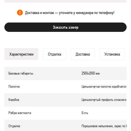
Доставка и монтаж — уточните у менеджера по телефону!
Заказать замер
Характеристики
Отделка
Доставка
Установка
Базовые габариты
2500х2000 мм
Полотно
Цельногнутое полотно коробчатого т
Коробка
Цельногнутый профиль сложного се
Ребра жесткости
Есть
Отделка
Порошковое напыление, окрас по RA