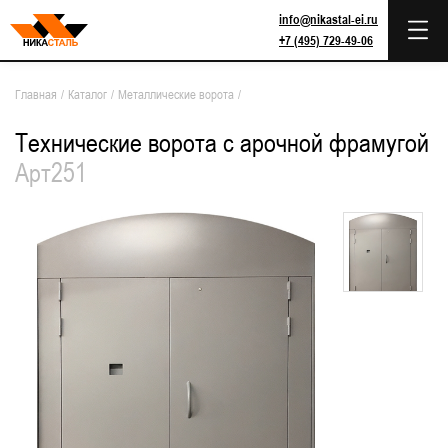
info@nikastal-ei.ru
+7 (495) 729-49-06
Главная
/
Каталог
/
Металлические ворота
/
Технические ворота с арочной фрамугой
Арт251