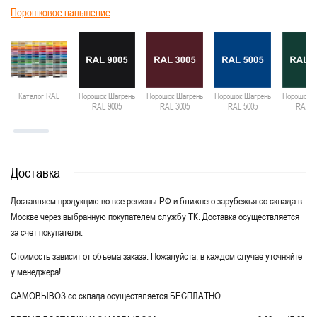
Порошковое напыление
Каталог RAL
Порошок Шагрень
Порошок Шагрень
Порошок Шагрень
Порошок Ш
RAL 9005
RAL 3005
RAL 5005
RAL 6
Доставка
Доставляем продукцию во все регионы РФ и ближнего зарубежья со склада в
Москве через выбранную покупателем службу ТК. Доставка осуществляется
за счет покупателя.
Стоимость зависит от объема заказа. Пожалуйста, в каждом случае уточняйте
у менеджера!
САМОВЫВОЗ со склада осуществляется БЕСПЛАТНО