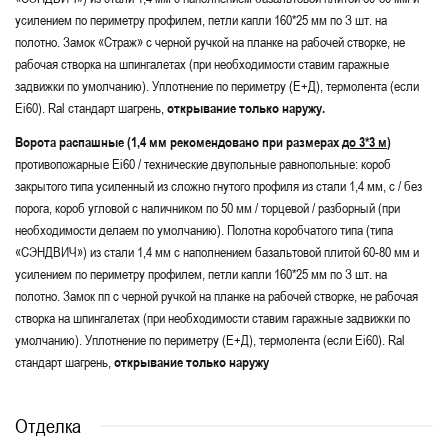
усилением по периметру профилем, петли капли 160*25 мм по З шт. на
полотно. Замок «Страж» с черной ручкой на планке на рабочей створке, не
рабочая створка на шпингалетах (при необходимости ставим гаражные
задвижки по умолчанию). Уплотнение по периметру (Е+Д), термолента (если
Ei60). Ral стандарт шагрень,
открывание только наружу.
Ворота распашные (1,4 мм рекомендовано при размерах
до 3*3 м
)
противопожарные Ei60 / технические двупольные равнопольные: короб
закрытого типа усиленный из сложно гнутого профиля из стали 1,4 мм, с / без
порога, короб угловой с наличником по 50 мм / торцевой / разборный (при
необходимости делаем по умолчанию). Полотна коробчатого типа (типа
«СЭНДВИЧ») из стали 1,4 мм с наполнением базальтовой плитой 60-80 мм и
усилением по периметру профилем, петли капли 160*25 мм по З шт. на
полотно. Замок пп с черной ручкой на планке на рабочей створке, не рабочая
створка на шпингалетах (при необходимости ставим гаражные задвижки по
умолчанию). Уплотнение по периметру (Е+Д), термолента (если Ei60). Ral
стандарт шагрень,
открывание только наружу
Отделка