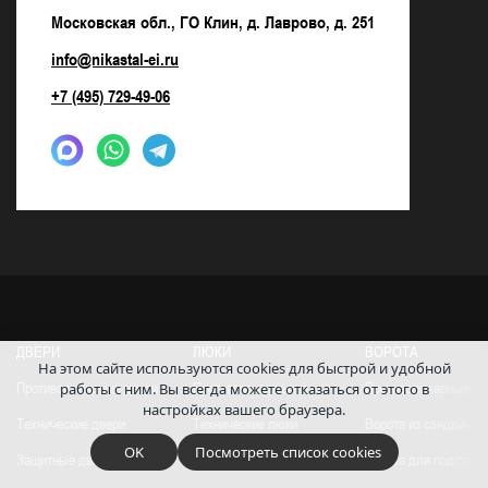
Московская обл., ГО Клин, д. Лаврово, д. 251
info@nikastal-ei.ru
+7 (495) 729-49-06
ДВЕРИ
ЛЮКИ
ВОРОТА
На этом сайте используются cookies для быстрой и удобной
работы с ним.
Вы всегда можете отказаться от этого в
Противопожарные двери
Противопожарные люки
Противопожарные во
настройках вашего браузера.
Технические двери
Технические люки
Ворота из сэндвич-п
OK
Посмотреть список cookies
Защитные двери
Ревизионные люки
Ворота для подстанц