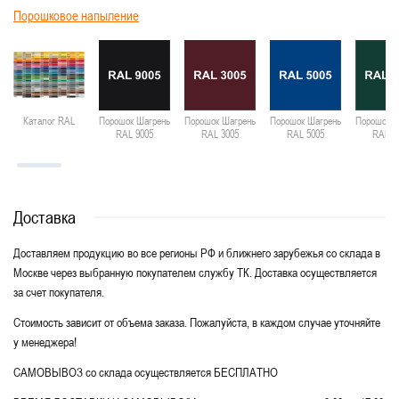
Порошковое напыление
Каталог RAL
Порошок Шагрень
Порошок Шагрень
Порошок Шагрень
Порошок Ш
RAL 9005
RAL 3005
RAL 5005
RAL 6
Доставка
Доставляем продукцию во все регионы РФ и ближнего зарубежья со склада в
Москве через выбранную покупателем службу ТК. Доставка осуществляется
за счет покупателя.
Стоимость зависит от объема заказа. Пожалуйста, в каждом случае уточняйте
у менеджера!
САМОВЫВОЗ со склада осуществляется БЕСПЛАТНО