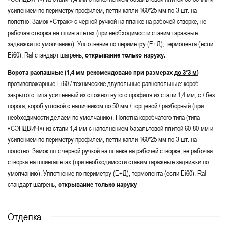
усилением по периметру профилем, петли капли 160*25 мм по З шт. на
полотно. Замок «Страж» с черной ручкой на планке на рабочей створке, не
рабочая створка на шпингалетах (при необходимости ставим гаражные
задвижки по умолчанию). Уплотнение по периметру (Е+Д), термолента (если
Ei60). Ral стандарт шагрень,
открывание только наружу.
Ворота распашные (1,4 мм рекомендовано при размерах
до 3*3 м
)
противопожарные Ei60 / технические двупольные равнопольные: короб
закрытого типа усиленный из сложно гнутого профиля из стали 1,4 мм, с / без
порога, короб угловой с наличником по 50 мм / торцевой / разборный (при
необходимости делаем по умолчанию). Полотна коробчатого типа (типа
«СЭНДВИЧ») из стали 1,4 мм с наполнением базальтовой плитой 60-80 мм и
усилением по периметру профилем, петли капли 160*25 мм по З шт. на
полотно. Замок пп с черной ручкой на планке на рабочей створке, не рабочая
створка на шпингалетах (при необходимости ставим гаражные задвижки по
умолчанию). Уплотнение по периметру (Е+Д), термолента (если Ei60). Ral
стандарт шагрень,
открывание только наружу
Отделка