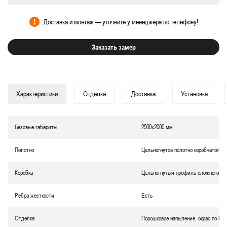
Доставка и монтаж — уточните у менеджера по телефону!
Заказать замер
Характеристики
Отделка
Доставка
Установка
Базовые габариты
2500х2000 мм
Полотно
Цельногнутое полотно коробчатого т
Коробка
Цельногнутый профиль сложного се
Ребра жесткости
Есть
Отделка
Порошковое напыление, окрас по RA