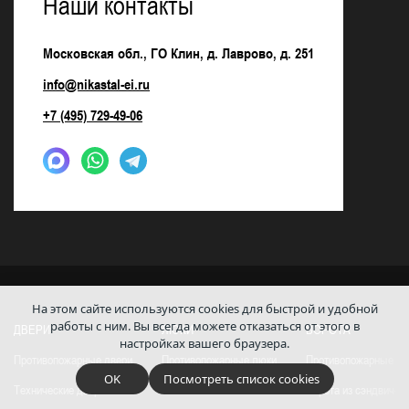
Наши контакты
Московская обл., ГО Клин, д. Лаврово, д. 251
info@nikastal-ei.ru
+7 (495) 729-49-06
На этом сайте используются cookies для быстрой и удобной
работы с ним.
Вы всегда можете отказаться от этого в
ДВЕРИ
ЛЮКИ
ВОРОТА
настройках вашего браузера.
Противопожарные двери
Противопожарные люки
Противопожарные во
OK
Посмотреть список cookies
Технические двери
Технические люки
Ворота из сэндвич-п