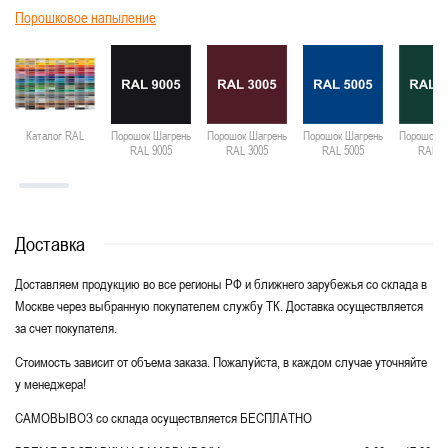
Порошковое напыление
Каталог RAL
Порошок Шагрень
Порошок Шагрень
Порошок Шагрень
Порошок Ш
RAL 9005
RAL 3005
RAL 5005
RAL 6
Доставка
Доставляем продукцию во все регионы РФ и ближнего зарубежья со склада в
Москве через выбранную покупателем службу ТК. Доставка осуществляется
за счет покупателя.
Стоимость зависит от объема заказа. Пожалуйста, в каждом случае уточняйте
у менеджера!
САМОВЫВОЗ со склада осуществляется БЕСПЛАТНО