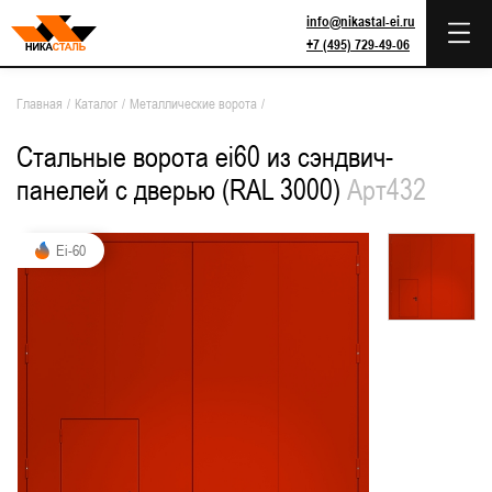
info@nikastal-ei.ru
+7 (495) 729-49-06
Главная
/
Каталог
/
Металлические ворота
/
Стальные ворота ei60 из сэндвич-
панелей с дверью (RAL 3000)
Арт432
Ei-60