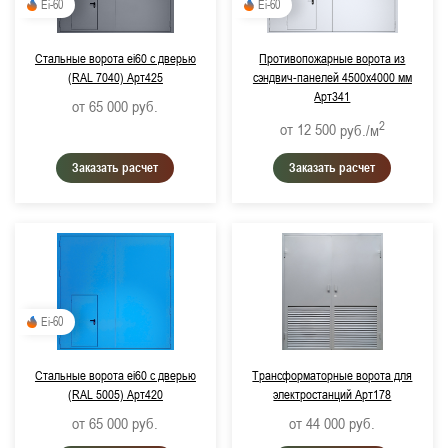
Ei-60
Ei-60
Стальные ворота ei60 с дверью
Противопожарные ворота из
(RAL 7040) Арт425
сэндвич-панелей 4500х4000 мм
Арт341
от 65 000
руб.
2
от 12 500
руб./м
Заказать расчет
Заказать расчет
Ei-60
Стальные ворота ei60 с дверью
Трансформаторные ворота для
(RAL 5005) Арт420
электростанций Арт178
от 65 000
руб.
от 44 000
руб.