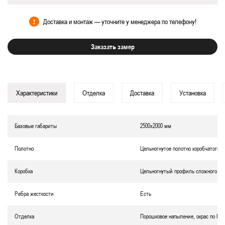
Доставка и монтаж — уточните у менеджера по телефону!
Заказать замер
Характеристики
Отделка
Доставка
Установка
Базовые габариты
2500х2000 мм
Полотно
Цельногнутое полотно коробчатого т
Коробка
Цельногнутый профиль сложного се
Ребра жесткости
Есть
Отделка
Порошковое напыление, окрас по RA