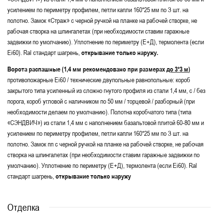
усилением по периметру профилем, петли капли 160*25 мм по З шт. на
полотно. Замок «Страж» с черной ручкой на планке на рабочей створке, не
рабочая створка на шпингалетах (при необходимости ставим гаражные
задвижки по умолчанию). Уплотнение по периметру (Е+Д), термолента (если
Ei60). Ral стандарт шагрень,
открывание только наружу.
Ворота распашные (1,4 мм рекомендовано при размерах
до 3*3 м
)
противопожарные Ei60 / технические двупольные равнопольные: короб
закрытого типа усиленный из сложно гнутого профиля из стали 1,4 мм, с / без
порога, короб угловой с наличником по 50 мм / торцевой / разборный (при
необходимости делаем по умолчанию). Полотна коробчатого типа (типа
«СЭНДВИЧ») из стали 1,4 мм с наполнением базальтовой плитой 60-80 мм и
усилением по периметру профилем, петли капли 160*25 мм по З шт. на
полотно. Замок пп с черной ручкой на планке на рабочей створке, не рабочая
створка на шпингалетах (при необходимости ставим гаражные задвижки по
умолчанию). Уплотнение по периметру (Е+Д), термолента (если Ei60). Ral
стандарт шагрень,
открывание только наружу
Отделка