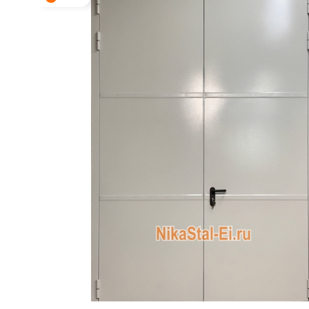
ДВЕРИ СПЕЦНАЗНАЧЕНИЯ
Двери с 
Двери с
МЕТАЛЛИЧЕСКИЕ ЛЮКИ
Одноств
МЕТАЛЛИЧЕСКИЕ ВОРОТА
Двуство
МЕТАЛЛИЧЕСКИЕ ИЗДЕЛИЯ
Глухие 
Остекле
РЕНТГЕНОЗАЩИТНЫЕ
ИЗДЕЛИЯ
Противо
Для мед
С автом