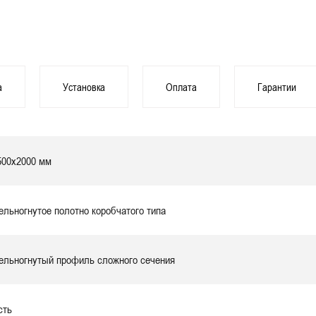
а
Установка
Оплата
Гарантии
500х2000 мм
ельногнутое полотно коробчатого типа
ельногнутый профиль сложного сечения
сть