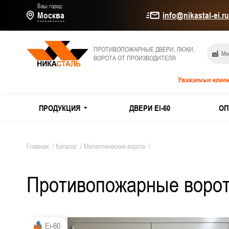
Ваш город:
Москва
info@nikastal-ei.r
ПРОТИВОПОЖАРНЫЕ ДВЕРИ, ЛЮКИ,
Мос
ВОРОТА ОТ ПРОИЗВОДИТЕЛЯ
Уважаемые клиен
ПРОДУКЦИЯ
ДВЕРИ EI-60
ОП
МЕТАЛЛИЧЕСКИЕ ДВЕРИ
Дымогаз
Главная
/
Каталог
/
Металлические ворота
/
Двери E
Противопожарные ворот
ПРОТИВОПОЖАРНЫЕ ДВЕРИ
Из оцин
ТЕХНИЧЕСКИЕ ДВЕРИ
Двери и
Ei-60