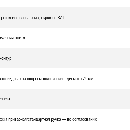
орошковое напыление, окрас по RAL
аменная плита
 контур
аплевидные на опорном подшипнике, диаметр 24 мм
еттэм
коба приварная/стандартная ручка — по согласованию