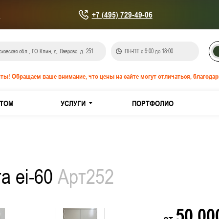
u
+7 (495) 729-49-06
ковская обл., ГО Клин, д. Лаврово, д. 251
ПН-ПТ с 9:00 до 18:00
ты! Обращаем ваше внимание, что цены на сайте могут отличаться, благодар
ТОМ
УСЛУГИ
ПОРТФОЛИО
онепроницаемые EIS-60
IW-60
а ei-60
Арт252
кованной стали
з нержавеющей стали
50 0
от