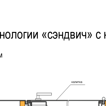
хнологии «сэндвич» с 
м