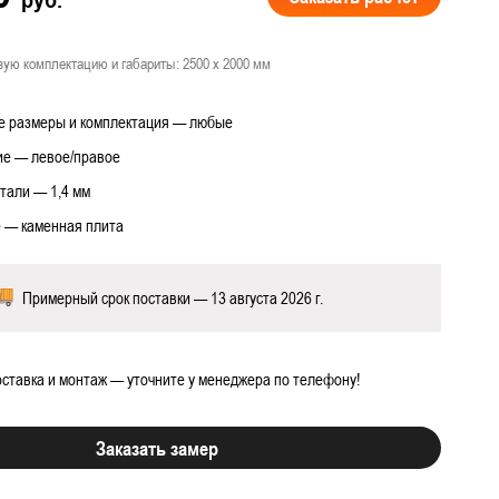
вую комплектацию и габариты: 2500 х 2000 мм
 размеры и комплектация — любые
 работ
е — левое/правое
тали — 1,4 мм
 — каменная плита
Примерный срок поставки — 13 августа 2026 г.
ставка и монтаж — уточните у менеджера по телефону!
Заказать замер