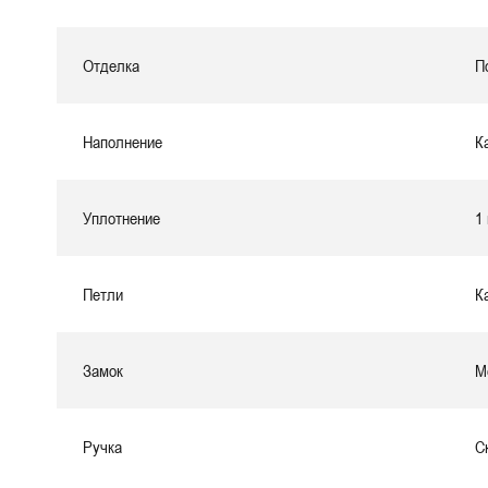
Отделка
П
Наполнение
К
Уплотнение
1
Петли
К
Замок
М
Ручка
С