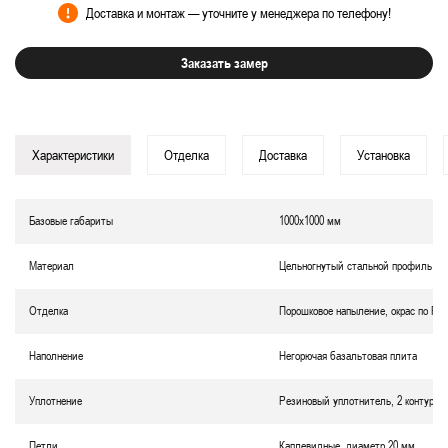
Доставка и монтаж — уточните у менеджера по телефону!
Заказать замер
Характеристики
Отделка
Доставка
Установка
Базовые габариты
1000х1000 мм
Материал
Цельногнутый стальной профиль
Отделка
Порошковое напыление, окрас по RA
Наполнение
Негорючая базальтовая плита
Уплотнение
Резиновый уплотнитель, 2 контура
Петли
Каплевидные, диаметр 20 мм