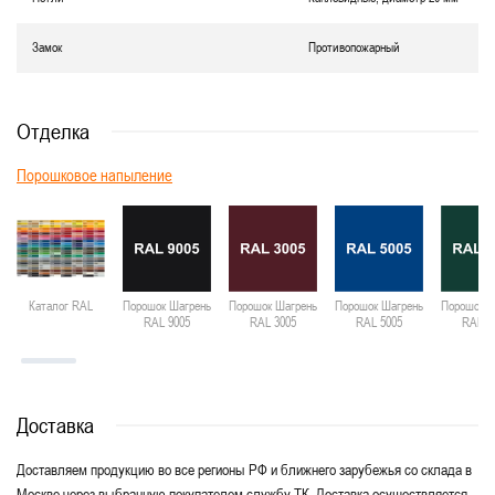
Замок
Противопожарный
Отделка
Порошковое напыление
Каталог RAL
Порошок Шагрень
Порошок Шагрень
Порошок Шагрень
Порошок Ш
RAL 9005
RAL 3005
RAL 5005
RAL 6
Доставка
Доставляем продукцию во все регионы РФ и ближнего зарубежья со склада в
Москве через выбранную покупателем службу ТК. Доставка осуществляется