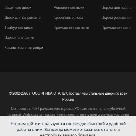
Защитные двери
Ревизионные люки
Ворота для подстанц
Двери для капремонта
Кровельные люки
Ворота распашные
Тамбурные двери
Промышленные люки
Промышленные воро
Варианты отделки
Каталог комплектующих
© 2002-2026 г.
ООО «НИКА СТАЛЬ», поставляем стальные двери по всей
России
Согласно ст. 437 Гражданского кодекса РФ сайт не является публичной
офертой. Информация, размещенная здесь о продукции и услугах компании
носит предварительно ознакомительный характер. Пожалуйста, подробности
На этом сайте используются cookies для быстрой и удобной
уточняйте у наших менеджеров!
работы с ним.
Вы всегда можете отказаться от этого в
настройках вашего браузера.
Политика конфиденциальности