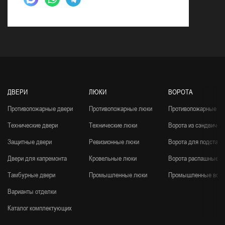
ДВЕРИ
ЛЮКИ
ВОРОТА
Противопожарные двери
Противопожарные люки
Противопожарные во
Технические двери
Технические люки
Ворота из сэндвич-п
Защитные двери
Ревизионные люки
Ворота для подстанц
Двери для капремонта
Кровельные люки
Ворота распашные
Тамбурные двери
Промышленные люки
Промышленные воро
Варианты отделки
Каталог комплектующих