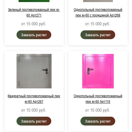
Зеленый противопожарный люк ei-
Однопольный противопожарный
Цвет изделия:
60 Арт271
люк ei-60 с проушиной Арт268
от 15 000
руб.
от 15 000
руб.
RAL 9003, Сигнальный белый
Заказать расчет
Заказать расчет
RAL 9016, Транспортный белый
RAL 9006, Бело-алюминиевый (металлик)
RAL 9007, Серо-алюминиевый (металлик)
RAL 7024, Графитово-серый
RAL 7038, Агатово-серый
RAL 3020, Транспортный красный
Квадратный противопожарный люк
Однопольный противопожарный
ei-60 Арт267
люк ei-60 Арт115
RAL 6005, Мохово-зеленый
от 15 000
руб.
от 15 000
руб.
Заказать расчет
Заказать расчет