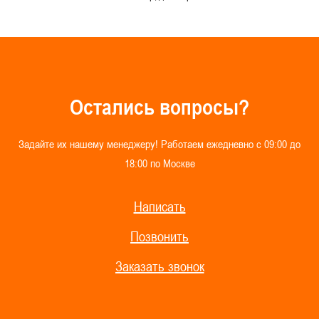
О
с
т
а
л
и
с
ь
в
о
п
р
о
с
ы
?
З
а
д
а
й
т
е
и
х
н
а
ш
е
м
у
м
е
н
е
д
ж
е
р
у
!
Р
а
б
о
т
а
е
м
е
ж
е
д
н
е
в
н
о
с
0
9
:
0
0
д
о
1
8
:
0
0
п
о
М
о
с
к
в
е
Написать
Позвонить
Заказать звонок