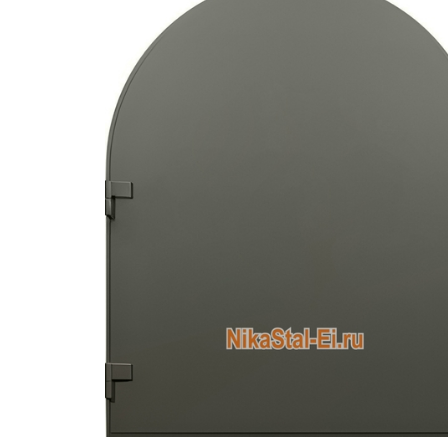
ДВЕРИ СПЕЦНАЗНАЧЕНИЯ
Двери с 
Двери с
МЕТАЛЛИЧЕСКИЕ ЛЮКИ
Одноств
МЕТАЛЛИЧЕСКИЕ ВОРОТА
Двуство
МЕТАЛЛИЧЕСКИЕ ИЗДЕЛИЯ
Глухие 
Остекле
РЕНТГЕНОЗАЩИТНЫЕ
ИЗДЕЛИЯ
Противо
Для мед
С автом