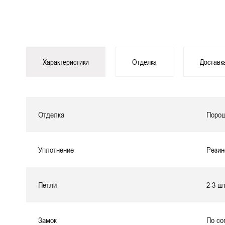
Характеристики
Отделка
Доставк
Отделка
Порош
Уплотнение
Резин
Петли
2-3 ш
Замок
По со