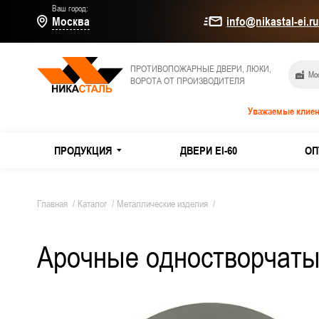
Ваш город:
Москва
info@nikastal-ei.r
ПРОТИВОПОЖАРНЫЕ ДВЕРИ, ЛЮКИ,
Мос
ВОРОТА ОТ ПРОИЗВОДИТЕЛЯ
Уважаемые клиен
ПРОДУКЦИЯ
ДВЕРИ EI-60
ОП
МЕТАЛЛИЧЕСКИЕ ДВЕРИ
Дымогаз
Главная
/
Каталог
/
Металлические изделия
/
Двери E
Арочные одностворчаты
ПРОТИВОПОЖАРНЫЕ ДВЕРИ
Из оцин
ТЕХНИЧЕСКИЕ ДВЕРИ
Двери и