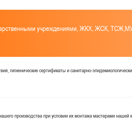
дарственными учреждениями, ЖКХ, ЖСК, ТСЖ,М
ия, гигиенические сертификаты и санитарно-эпидемиологически
ашего производства при условии их монтажа мастерами нашей ко