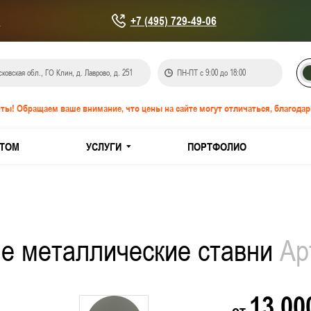
u
+7 (495) 729-49-06
ковская обл., ГО Клин, д. Лаврово, д. 251
ПН-ПТ с 9:00 до 18:00
ты! Обращаем ваше внимание, что цены на сайте могут отличаться, благодар
ТОМ
УСЛУГИ
ПОРТФОЛИО
онепроницаемые EIS-60
IW-60
е металлические ставни
Ар
кованной стали
з нержавеющей стали
13 0
от