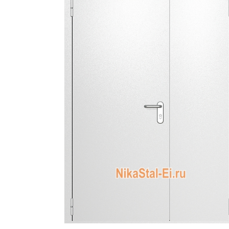
ДВЕРИ СПЕЦНАЗНАЧЕНИЯ
Двери с 
Двери с
МЕТАЛЛИЧЕСКИЕ ЛЮКИ
Одноств
МЕТАЛЛИЧЕСКИЕ ВОРОТА
Двуство
МЕТАЛЛИЧЕСКИЕ ИЗДЕЛИЯ
Глухие 
Остекле
РЕНТГЕНОЗАЩИТНЫЕ
ИЗДЕЛИЯ
Противо
Для мед
С автом