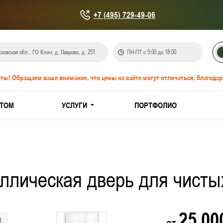
u
+7 (495) 729-49-06
ковская обл., ГО Клин, д. Лаврово, д. 251
ПН-ПТ с 9:00 до 18:00
ты! Обращаем ваше внимание, что цены на сайте могут отличаться, благодар
ТОМ
УСЛУГИ
ПОРТФОЛИО
онепроницаемые EIS-60
IW-60
аллическая дверь для чист
кованной стали
з нержавеющей стали
25 0
от