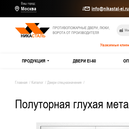
Ваш город:
Москва
info@nikastal-ei.r
ПРОТИВОПОЖАРНЫЕ ДВЕРИ, ЛЮКИ,
Мос
ВОРОТА ОТ ПРОИЗВОДИТЕЛЯ
Уважаемые клиен
ПРОДУКЦИЯ
ДВЕРИ EI-60
ОП
МЕТАЛЛИЧЕСКИЕ ДВЕРИ
Дымогаз
Главная
/
Каталог
/
Двери спецназначения
/
Двери E
Полуторная глухая мет
ПРОТИВОПОЖАРНЫЕ ДВЕРИ
Из оцин
ТЕХНИЧЕСКИЕ ДВЕРИ
Двери и