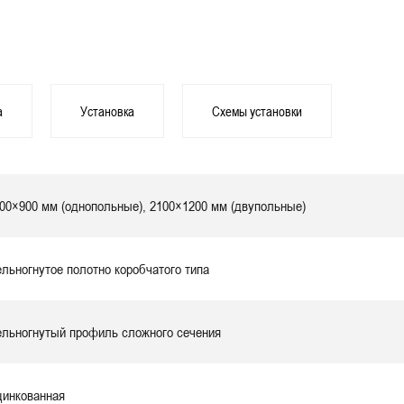
а
Установка
Схемы установки
00×900 мм (однопольные), 2100×1200 мм (двупольные)
льногнутое полотно коробчатого типа
льногнутый профиль сложного сечения
инкованная