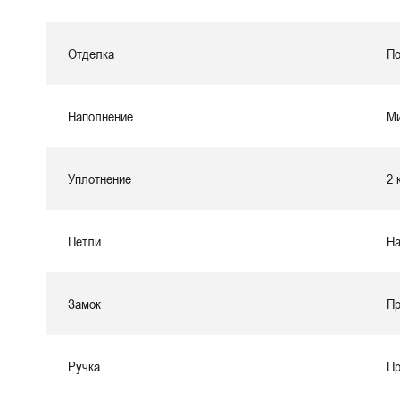
Отделка
По
Наполнение
Ми
Уплотнение
2 
Петли
На
Замок
Пр
Ручка
Пр