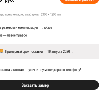
вую комплектацию и габариты: 2100 х 1200 мм
 размеры и комплектация — любые
 работ
е — левое/правое
Примерный срок поставки — 16 августа 2026 г.
ставка и монтаж — уточните у менеджера по телефону!
Заказать замер